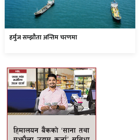
हर्मुज सम्झौता अन्तिम चरणमा