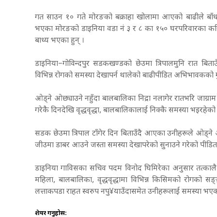
गत साउन १० गते मोरङको बक्राहा खोलामा आएको बाढीले बाँध भत
भएका मोरङको डाइनिया वडा नं ३ र ८ का १५० घरपरिवारका करिब 
बाध्य भएका हुन् ।
डाइनिया–गोविन्दपुर सडकखण्डको छेउमा त्रिपालमुनि रात बिता
विभिन्न रोगको समस्या देखापर्न थालेको बाढीपीडित अभिभावकको 
ओड्ने ओछ्याउने नहुँदा बालबालिका निद्रा नलागेर रातभरि जाग्राम
गरेकै दिनदेखि वृद्धवृद्धा, बालबालिकालाई निक्कै समस्या भइरहे
सडक छेउमा त्रिपाल टाँगेर दिन बिताउँदै आएका उनीहरूले ओड्ने ओछ्
जीउमा डाबर आउने जस्ता समस्या देखापरेको सुनाउने गरेको पीडित
डाइनिया गाविसका सचिव पदम विनोद घिमिरेका अनुसार तत्कालै सो क
महिला, बालबालिका, वृद्धवृद्धामा विभिन्न किसिमको रोगको सङ्
लत्ताकपडा राहत स्वरुप नपु¥याउँदासमेत उनीहरूलाई समस्या भ
शेयर गर्नुहोस: