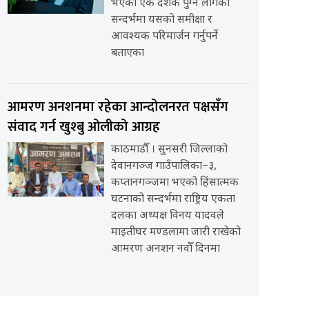
भएको एक दशक पुग्न लागेको
सन्दर्भमा यसको समीक्षा र
आवश्यक परिमार्जन गर्नुपर्ने
बताएका
आमरण अनशनमा रहेका आन्दोलनरत पक्षसँग
संवाद गर्न खुश्बु ओलीको आग्रह
काठमाडौँ । सुनसरी जिल्लाको
देवानगञ्ज गाउँपालिका–३,
कप्तानगञ्जमा भएको हिंसात्मक
घटनाको सन्दर्भमा राष्ट्रिय एकता
दलका अध्यक्ष विनय यादवले
माइतीघर मण्डलामा जारी राखेको
आमरण अनशन नवौँ दिनमा