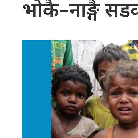
भोकै–नाङ्गै सड