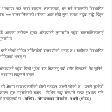
्काएर गाउँ पस्दा खाद्यान्न, लत्ताकपडा, घर सबै बगाएपछि विस्थापित
२०० बालबालिकाको शरीरमा आङ छोप्ने लुगा कपडा नहुँदा नाङ्गै हिँड्न
उँदै आएका उनीहरू सुत्दा ओछ्याउने लुगासमेत नहुँदा बालबालिकालाई
गुनासो छ ।
 बस्ने गरेको पीडित उर्मिलादेवी राजवंशीको भनाइ छ । बाढीबाट विस्थापित
को पीडितको भनाइ छ ।
याउने नहुँदा चिसो भुइँमा रात बिताउनु पर्दा शरीर चिलाउने, पेट सुनिने,
 रुक्साना खातुनले बताए ।
्षेत्रमा स्वास्थ्यकर्मीको टोली पठाउन जरुरी रहेको छ । उनले सुत्केरी
क्रमण सुरु भइसकेको बताए । विभिन्न सङ्घ संस्थाले राहत पु¥याए पनि
एको बताइएको छ ।
तस्बिर : गोपालप्रसाद पोखरेल, पथरी (मोरङ)