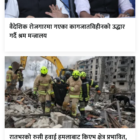
वैदेशिक रोजगारमा गएका कागजातविहीनको उद्धार
गर्दै श्रम मन्त्रालय
रातभरको रुसी हवाई हमलाबाट किएभ क्षेत्र प्रभावित,