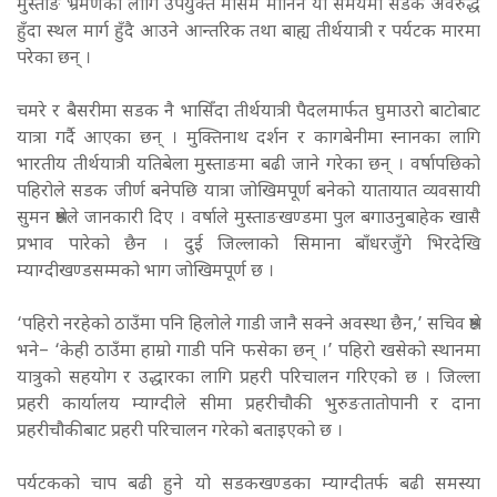
मुस्ताङ भ्रमणका लागि उपयुक्त मौसम मानिने यो समयमा सडक अवरुद्ध
हुँदा स्थल मार्ग हुँदै आउने आन्तरिक तथा बाह्य तीर्थयात्री र पर्यटक मारमा
परेका छन् ।
चमरे र बैसरीमा सडक नै भासिँदा तीर्थयात्री पैदलमार्फत घुमाउरो बाटोबाट
यात्रा गर्दै आएका छन् । मुक्तिनाथ दर्शन र कागबेनीमा स्नानका लागि
भारतीय तीर्थयात्री यतिबेला मुस्ताङमा बढी जाने गरेका छन् ।
वर्षापछिको
पहिरोले सडक जीर्ण बनेपछि यात्रा जोखिमपूर्ण बनेको यातायात व्यवसायी
सुमन श्रेष्ठले जानकारी दिए । वर्षाले मुस्ताङखण्डमा पुल बगाउनुबाहेक खासै
प्रभाव पारेको छैन । दुई जिल्लाको सिमाना बाँधरजुँगे भिरदेखि
म्याग्दीखण्डसम्मको भाग जोखिमपूर्ण छ ।
‘पहिरो नरहेको ठाउँमा पनि हिलोले गाडी जानै सक्ने अवस्था छैन,’ सचिव श्रेष्ठ
भने– ‘केही ठाउँमा हाम्रो गाडी पनि फसेका छन् ।’ पहिरो खसेको स्थानमा
यात्रुको सहयोग र उद्धारका लागि प्रहरी परिचालन गरिएको छ । जिल्ला
प्रहरी कार्यालय म्याग्दीले सीमा प्रहरीचौकी भुरुङतातोपानी र दाना
प्रहरीचौकीबाट प्रहरी परिचालन गरेको बताइएको छ ।
पर्यटकको चाप बढी हुने यो सडकखण्डका म्याग्दीतर्फ बढी समस्या