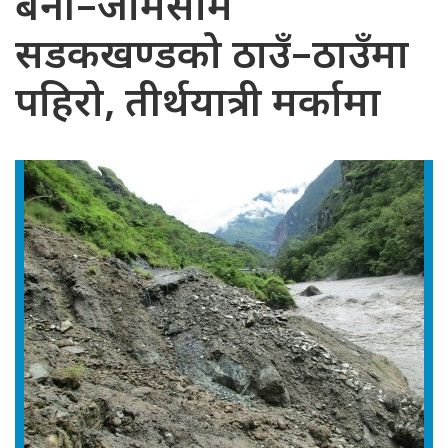
बेनी–जोमसोम
सडकखण्डको ठाउँ–ठाउँमा
पहिरो, तीर्थयात्री मर्कामा