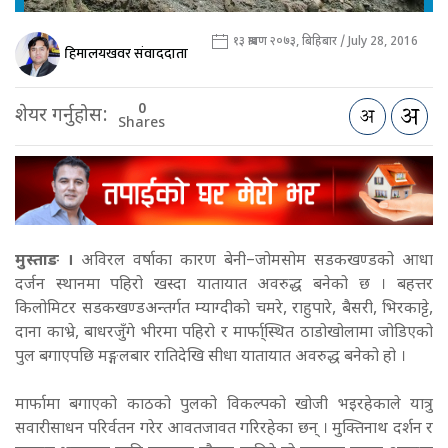
१३ श्रावण २०७३, बिहिबार / July 28, 2016
हिमालयखवर संवाददाता
0
शेयर गर्नुहोस:
Shares
मुस्ताङ ।
अविरल वर्षाका कारण बेनी–जोमसोम सडकखण्डको आधा
दर्जन स्थानमा पहिरो खस्दा यातायात अवरुद्ध बनेको छ ।
बहत्तर
किलोमिटर सडकखण्डअन्तर्गत म्याग्दीको चमरे, राहुपारे, बैसरी, भिरकाट्टे,
दाना काभ्रे, बाधरजुँगे भीरमा पहिरो र मार्फा्स्थित ठाडोखोलामा जोडिएको
पुल बगाएपछि मङ्गलबार रातिदेखि सीधा यातायात अवरुद्ध बनेको हो ।
मार्फामा बगाएको काठको पुलको विकल्पको खोजी भइरहेकाले यात्रु
सवारीसाधन परिर्वतन गरेर आवतजावत गरिरहेका छन् । मुक्तिनाथ दर्शन र