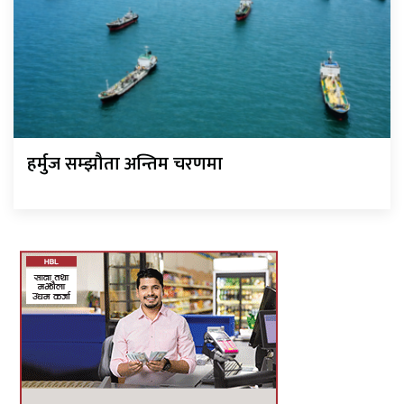
हर्मुज सम्झौता अन्तिम चरणमा