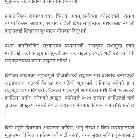
मुलुकको राजनीतिमा उत्तिकै सान्दर्भिक छ ।
प्रजातान्त्रिक समाजवादका चिन्तक एवम् प्रयोक्ता कोइरालाले स्वतन्त्र
रुपमा चिन्तन, आयाम, परम्परा र शैली दिएर साहित्यका माध्यमबाट नेपाली
वाङ्मयलाई शिखरमा पु¥याउन योगदान दिनुभयो ।
प्रथम जननिर्वाचित सरकारका प्रधानमन्त्री, संसद्का सभामुख एवम्
मन्त्रीलाई बन्दी बनाइएको सुन्दरीजल बन्द गृहलाई २०६१ भदौ २४ गते बिपी
सङ्ग्रहालयका रुपमा उद्घाटन गरियो ।
बिपीको जीवनका महत्वपूर्ण चीजबीजको सङ्कलन गरी दर्शनीय बनाइएको
सङ्ग्रहालय गतवर्ष वैशाख १२ गतेको भूकम्पले क्षतिग्रस्त बनेको छ ।
सङ्ग्रहालयमा बिपीको जीवनका महत्वपूर्ण सामग्रीका साथै विसं २००७ को
क्रान्तिमा प्रयोग गरिएको ट्याङ्कर, काँग्रेसले २०२९ सालमा क्रान्तिलाई खर्च
जुटाउन अपहरण गरेको नेपाल वायुसेवा निगमको विमान पनि राखिएको छ
।
बिपी स्मृति दिवसका अवसरमा काँग्रेस, भातृ संस्था र बिपी सङ्ग्रहालयले
मुलुकभर विभिन्न कार्यक्रम गर्ने पार्टी कार्यालयका मुख्य सचिव कृष्णप्रसाद