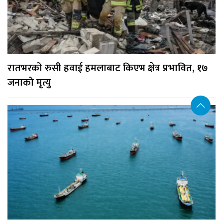
रातभरको रुसी हवाई हमलाबाट किएभ क्षेत्र प्रभावित, १७
जनाको मृत्यु