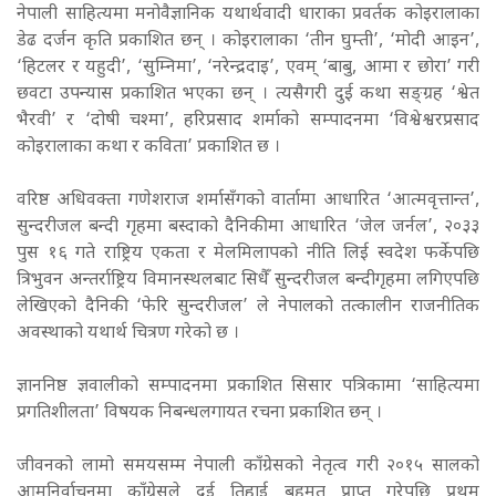
नेपाली साहित्यमा मनोवैज्ञानिक यथार्थवादी धाराका प्रवर्तक कोइरालाका
डेढ दर्जन कृति प्रकाशित छन् । कोइरालाका ‘तीन घुम्ती’, ‘मोदी आइन’,
‘हिटलर र यहुदी’, ‘सुम्निमा’, ‘नरेन्द्रदाइ’, एवम् ‘बाबु, आमा र छोरा’ गरी
छवटा उपन्यास प्रकाशित भएका छन् । त्यसैगरी दुई कथा सङ्ग्रह ‘श्वेत
भैरवी’ र ‘दोषी चश्मा’, हरिप्रसाद शर्माको सम्पादनमा ‘विश्वेश्वरप्रसाद
कोइरालाका कथा र कविता’ प्रकाशित छ ।
वरिष्ठ अधिवक्ता गणेशराज शर्मासँगको वार्तामा आधारित ‘आत्मवृत्तान्त’,
सुन्दरीजल बन्दी गृहमा बस्दाको दैनिकीमा आधारित ‘जेल जर्नल’, २०३३
पुस १६ गते राष्ट्रिय एकता र मेलमिलापको नीति लिई स्वदेश फर्केपछि
त्रिभुवन अन्तर्राष्ट्रिय विमानस्थलबाट सिधैँ सुन्दरीजल बन्दीगृहमा लगिएपछि
लेखिएको दैनिकी ‘फेरि सुन्दरीजल’ ले नेपालको तत्कालीन राजनीतिक
अवस्थाको यथार्थ चित्रण गरेको छ ।
ज्ञाननिष्ठ ज्ञवालीको सम्पादनमा प्रकाशित सिसार पत्रिकामा ‘साहित्यमा
प्रगतिशीलता’ विषयक निबन्धलगायत रचना प्रकाशित छन् ।
जीवनको लामो समयसम्म नेपाली काँग्रेसको नेतृत्व गरी २०१५ सालको
आमनिर्वाचनमा काँग्रेसले दुई तिहाई बहुमत प्राप्त गरेपछि प्रथम