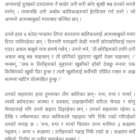
अन्यलाई दुःखको दलदलमा नै छाडेर उनी धनी बनेर सुखी बन्न उनको मनले
मानेन् । त्यसपछि उनी अबोध बालिकाहरुको हेरविचार गर्न लागे । जो
आफ्नो आमाबाबुको मायाबाट बञ्चित छन् ।
उनले हाल ४ कोठा भाडामा लिएर सातजना बालिकालाई आमाबाबुको माया
दिएर पालिरहेका छन् । दिनभरि घामझरी केही नभनी छोराछोरीलाई पाल्न
एउटा असल बाबुले मात्र संघर्ष गर्छन् । उनले भने, ‘ती छोरीहरुको लागि उनी
असल बाबु बन्न चाहन्छन् र ती छोरीको मुहारमा खुसी देख्न चाहन्छन् ।’
भन्छन्, ‘जब म तिनीहरुको मुहारमा खुसीको हाँसो देख्छु मनमा एक
किसिमको खुसी पैदा हुन्छ र त्यसै खुसीलाई सधैँभरि जीवित राख्न म अझ
काममा खटिन प्रोत्साहित हुन्छु ।’
उनको सहारामा हाल हुम्लाका तीन बालिका छन्– रुथ, रुपा र मार्था ।
त्यस्तै बर्दघाटका आस्था र प्रशस्ता, दाहखानीकी सरिता चेपाङ र सोनु
चेपाङलाई पनि उनले सहारा दिइरहेका छन् । उनको सहारामा रहेका ६
देखि ९ वर्षसम्मका सात बालिकाले पढाइमा पनि निकै राम्रो गरिरहेको
उनको भनाइ छ । ‘रुथ, रुपा र मार्था चितवन उच्च माविमा ३ कक्षामा
पढ्छन् । अन्य १ कक्षामा । उनीहरुको पढाइ निकै राम्रो छ । कक्षामा सधैँ
पहिलो, द्वितीय वा तृतीय भइरहेका हुन्छन् ।’