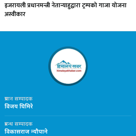
इजरायली प्रधानमन्त्री नेतान्याहुद्वारा ट्रम्पको गाजा योजना
अस्वीकार
प्रधान सम्पादक
विजय घिमिरे
प्रबन्ध सम्पादक
विकासराज न्यौपाने