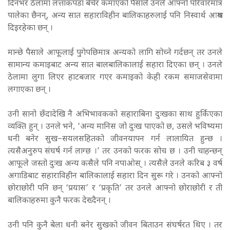
दिनभर ठेलामा लत्ताकपडा बेचेर कमाएको पैसाले उनले आफ्नो परिवारमात्र
पालेका छैनन्, अन्य सात सहाराविहीन बालिकाहरुलाई पनि निस्वार्थ आश्रय
दिइरहेका छन् ।
मान्छे पैसाले आफूलाई पुगेपछिमात्र अन्यको लागि सोच्ने गर्दछन् तर उनले
सामान्य कमाइबाट अन्य सात बालबालिकालाई सहारा दिएका छन् । उनले
ठेलामा लुगा लिएर हाटबजार गएर कमाइको केही रकम समाजसेवामा
लगाएका छन् ।
उनी सानो छँदादेखि नै अभिभावकको सहाराबिना दुःखका साथ हुर्किएका
व्यक्ति हुन् । उनले भने, ‘अन्य मानिस जो दुःख पाएको छ, उसले भविष्यमा
धनी बनेर सुख–सयलसहितको जीवनयापन गर्न लालायित हुन्छ ।
त्यसैअनुरुप संघर्ष गर्न लाग्छ ।’ तर उनको फरक सोच छ । उनी चाहन्छन्
आफूले जस्तो दुःख अन्य कसैले पनि नपाओस् । त्यसैले उनले करिब ३ वर्ष
अगाडिबाट सहाराविहीन बालिकालाई सहारा दिन सुरू गरे । उनको आफ्नो
छोराछोरी पनि छन् ‘प्रयास’ र ‘प्रकृति’ तर उनले आफ्नो छोराछोरी र ती
बालिकाहरुमा कुनै फरक देख्दैनन् ।
उनी पनि कुनै बेला धनी बनेर सुखको जीवन बिताउन संघर्षरत थिए । तर