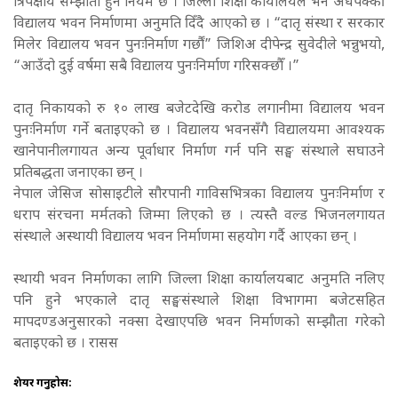
त्रिपक्षीय सम्झौता हुने नियम छ । जिल्ला शिक्षा कार्यालयले भने अर्धपक्की
विद्यालय भवन निर्माणमा अनुमति दिँदै आएको छ । “दातृ संस्था र सरकार
मिलेर विद्यालय भवन पुनःनिर्माण गर्छौं” जिशिअ दीपेन्द्र सुवेदीले भन्नुभयो,
“आउँदो दुई वर्षमा सबै विद्यालय पुनःनिर्माण गरिसक्छौँ ।”
दातृ निकायको रु १० लाख बजेटदेखि करोड लगानीमा विद्यालय भवन
पुनःनिर्माण गर्ने बताइएको छ । विद्यालय भवनसँगै विद्यालयमा आवश्यक
खानेपानीलगायत अन्य पूर्वाधार निर्माण गर्न पनि सङ्घ संस्थाले सघाउने
प्रतिबद्धता जनाएका छन् ।
नेपाल जेसिज सोसाइटीले सौरपानी गाविसभित्रका विद्यालय पुनःनिर्माण र
धराप संरचना मर्मतको जिम्मा लिएको छ । त्यस्तै वल्ड भिजनलगायत
संस्थाले अस्थायी विद्यालय भवन निर्माणमा सहयोग गर्दै आएका छन् ।
स्थायी भवन निर्माणका लागि जिल्ला शिक्षा कार्यालयबाट अनुमति नलिए
पनि हुने भएकाले दातृ सङ्घसंस्थाले शिक्षा विभागमा बजेटसहित
मापदण्डअनुसारको नक्सा देखाएपछि भवन निर्माणको सम्झौता गरेको
बताइएको छ । रासस
शेयर गर्नुहोस: