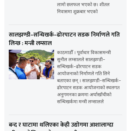
लामो छलफल भएको छ। शीतल
निवासमा शुक्रबार भएको
सालझण्डी–सन्धिखर्क–ढोरपाटन सडक निर्माणले गति
लिन्छ : मन्त्री लम्साल
काठमाडौँ । पूर्वाधार विकासमन्त्री
सुनील लम्सालले सालझण्डी–
सन्धिखर्क–ढोरपाटन सडक
आयोजनाको निर्माणले गति लिने
बताएका छन् । सालझण्डी–सन्धिखर्क–
ढोरपाटन सडक आयोजनाको स्थलगत
अनुगमनका क्रममा अर्घाखाँचीको
सन्धिखर्कमा मन्त्री लम्सालले
बन्द र घाटामा थलिएका केही उद्योगमा आशालाग्दा