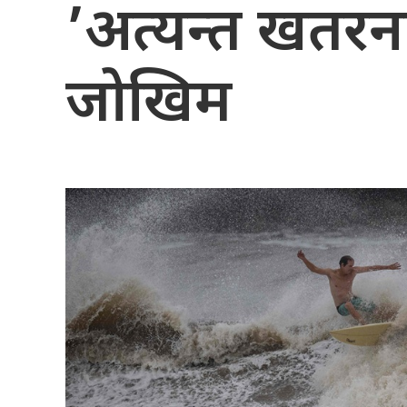
’अत्यन्त खतर
जोखिम