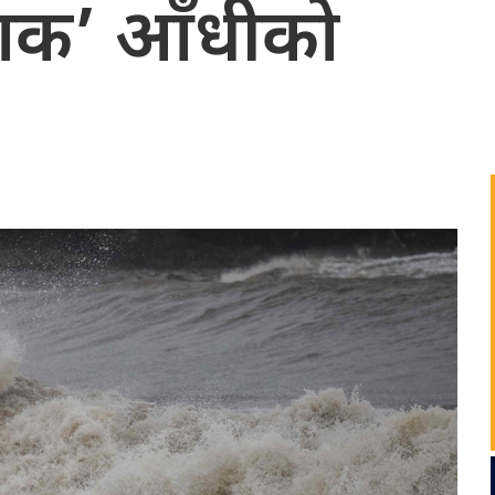
नाक’ आँधीको