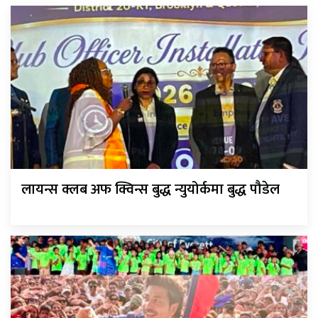
लायन्स क्लब अफ क्विन्स बुद्ध न्युयोर्कमा बुद्ध पौडेल