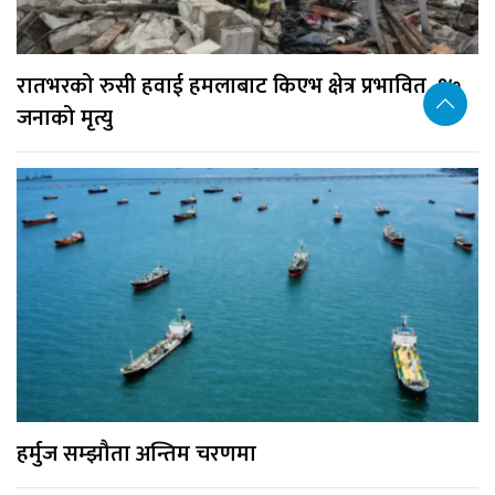
रातभरको रुसी हवाई हमलाबाट किएभ क्षेत्र प्रभावित, १७
जनाको मृत्यु
हर्मुज सम्झौता अन्तिम चरणमा