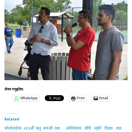
शेयर गर्नुहोस:
WhatsApp
Print
Email
Related
कोलोराडोमा २१३औँ भानु जयन्ती तथा
अमेरिकामा बीपी स्मृति दिवस तथा