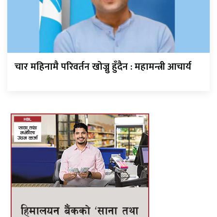
चार महिनामै परिवर्तन खोज्नु हुँदैन : महामन्त्री आचार्य