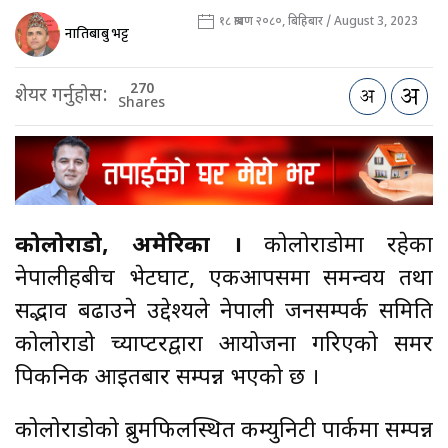
१८ श्रावण २०८०, बिहिबार / August 3, 2023
नातिबाबु भट्ट
270
शेयर गर्नुहोस:
Shares
कोलोराडो, अमेरिका ।
कोलोराडोमा रहेका
नेपालीहरुबीच भेटघाट, एकआपसमा समन्वय तथा
सद्भाव बढाउने उद्देश्यले नेपाली जनसम्पर्क समिति
कोलोराडो च्याप्टरद्वारा आयोजना गरिएको समर
पिकनिक आइतबार सम्पन्न भएको छ ।
कोलोराडोको ब्रुमफिलस्थित कम्युनिटी पार्कमा सम्पन्न