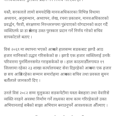
मानवअधिकार पुरस्कार प्रदान गर्ने निर्णय गरिएको हो ।
यस्तै, सरकारले लामो समयदेखि मानवअधिकारका विभिन्न विधामा
अध्ययन, अनुसन्धान, अध्यापन, लेख, रचना प्रकाशन, मानवअधिकारको
प्रवर्द्धन, पैरवी, संरक्षणमा निरन्तररुपमा पु¥याएको योगदानको कदर गर्दै
व्यक्तितर्फ प्रा डा श्रेष्ठलाइ उक्त पुरस्कार प्रदान गर्ने निर्णय गरेको सचिव
सापकोटाले बताए ।
विसं २०६९ मा स्थापना भएको आश्रमले हालसम्म सडकबाट झण्डै आठ
हजार मानिसको उद्धार गरिसकेको छ । झण्डै एक हजार व्यक्तिलाई उनकै
परिवारमा पुनर्मिलनसमेत गराइसकेको छ । हाल काठमाडौँलगायत १९
जिल्लामा रहेका २३ शाखा कार्यालयबाट सेवा दिइरहेको आश्रममा एक हजार
छ सय आश्रित रहेका सम्मान समारोहमा आश्रमका सचिव तथा प्रवक्ता सुमन
बर्तौलाले जानकारी दिए ।
उनले विसं २०८२ सम्म मुलुकका सडकपेटीमा यस्ता बेसहारा तथा वेवारिसे
व्यक्ति नरहने अवस्था निर्माण गर्ने लक्ष्यका साथ काम गरिरहेकाले उक्त
अभियानलाई सबैको साझा अभियान बनाउनुपर्ने आवश्यकता औँल्याए ।