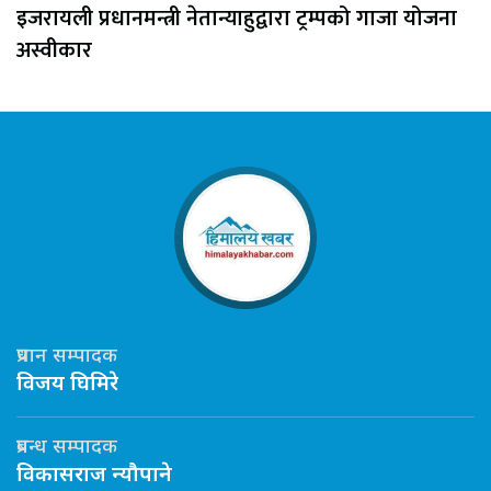
इजरायली प्रधानमन्त्री नेतान्याहुद्वारा ट्रम्पको गाजा योजना
अस्वीकार
प्रधान सम्पादक
विजय घिमिरे
प्रबन्ध सम्पादक
विकासराज न्यौपाने