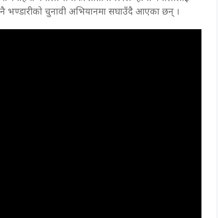
 नै भण्डारीको चुनावी अभियानमा सघाउँदै आएका छन् ।