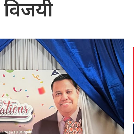
द विजयी