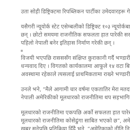
उता सोही डिष्ट्रिक्टमा रिपब्लिकन पार्टीका उमेदवारहरू
यसैगरी न्यूयोर्क स्टेट एसेम्बलीको डिष्ट्रिक्ट १०३ न्यू
छन् । छोटो समयमा राजनीतिक सफलता हात पारेकी सराहनाल
पहिलो नेपाली बनेर इतिहास निर्माण गरेकी छन् ।
विजयी भएपछि रासससँग संक्षिप्त कुराकानी गर्दै भण्डारी
धन्यवाद दि
ए
। विगतको कार्यकालमा आफूले १४ वटा बि
अवस्थामा रहेकाले त्यसलाई प्राथमिकतामा राख्ने भण्डार
उनले भने, “मैले आगामी चार वर्षमा एकतातिर मेरा मतदात
नेपाली अमेरिकीको मूलधारको राजनीतिमा थप सहभागिताका 
मूलधारको राजनीतिमा एकपछि अर्को सफलता हात पारेसँग
मूलधारको राजनीतिमा कोसेढुंगा साबित भएको छ”, अमेर
खबर सुनेपछि प्रतिक्रिया दिँदै भने, “अमेरिकाको नीति न