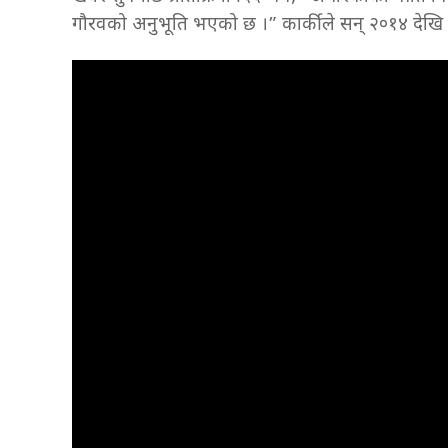
गौरवको अनुभूति भएको छ ।” कार्कीले सन् २०१४ देखि