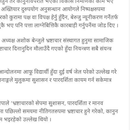
 नहुने तर कानुनविपरीत भएका विकास निर्माणका काम भए
्ठले अख्तियार दुरुपयोग अनुसन्धान आयोगले निष्पक्षरुपमा
रको कुरामा पक्ष वा विपक्ष हेर्नु हुँदैन, बेरुजु न्यूनीकरण गर्नेतर्फ
कै भए पनि पत्ता लाग्नेबित्तिकै कारबाही गर्नुपर्नेमा जोड दिए ।
ीय अध्यक्ष अशोक बेन्जुले भ्रष्टाचार संस्थागत हुनुमा सामाजिक
टाचार दिनानुदिन मौलाउँदै गएको हुँदा नियन्त्रण सबै संयन्त्र
न्दोलनमा आफू विद्यार्थी हुँदा दुई वर्ष जेल परेको उल्लेख गरे
रधानाङ्गले मुलुकमा सुशासन र पारदर्शिता कायम गर्न सकेमात्र
ले ‘भ्रष्टाचारको सेपमा सुशासन, पारदर्शिता र मानव
रमा पछिल्लो समयमा नीतिगतरुपमा भ्रष्टाचार हुने गरेको, कानुन
काम भइरहेको उल्लेख थियो ।