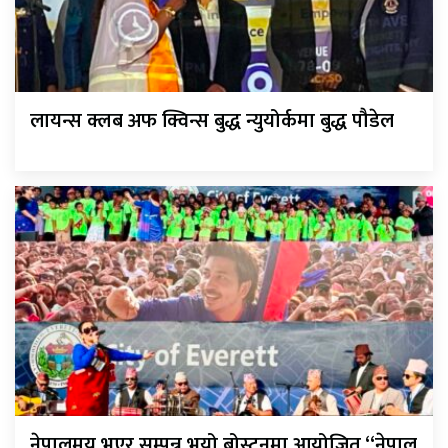
लायन्स क्लब अफ क्विन्स बुद्ध न्युयोर्कमा बुद्ध पौडेल
नेपालमय भएर सम्पन्न भयो बोस्टनमा आयोजित “नेपाल