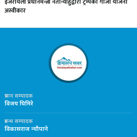
इजरायली प्रधानमन्त्री नेतान्याहुद्वारा ट्रम्पको गाजा योजना
अस्वीकार
प्रधान सम्पादक
विजय घिमिरे
प्रबन्ध सम्पादक
विकासराज न्यौपाने