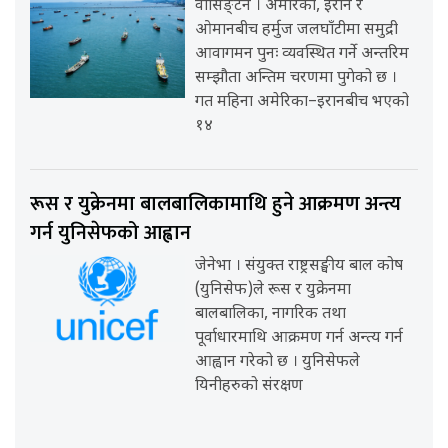
वासिङ्टन । अमेरिका, इरान र
ओमानबीच हर्मुज जलघाँटीमा समुद्री
आवागमन पुनः व्यवस्थित गर्ने अन्तरिम
सम्झौता अन्तिम चरणमा पुगेको छ ।
गत महिना अमेरिका–इरानबीच भएको
१४
रूस र युक्रेनमा बालबालिकामाथि हुने आक्रमण अन्त्य
गर्न युनिसेफको आह्वान
जेनेभा । संयुक्त राष्ट्रसङ्घीय बाल कोष
(युनिसेफ)ले रूस र युक्रेनमा
बालबालिका, नागरिक तथा
पूर्वाधारमाथि आक्रमण गर्न अन्त्य गर्न
आह्वान गरेको छ । युनिसेफले
यिनीहरुको संरक्षण