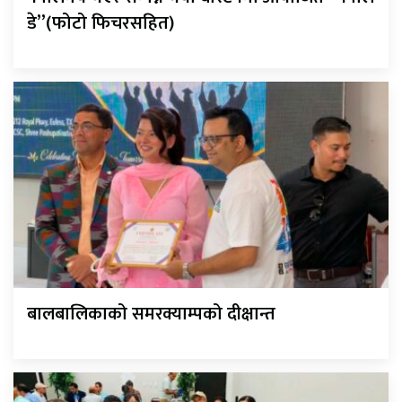
डे”(फोटो फिचरसहित)
बालबालिकाको समरक्याम्पको दीक्षान्त