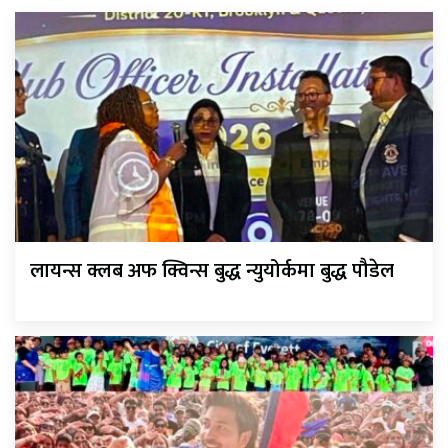
लायन्स क्लब अफ क्विन्स बुद्ध न्युयोर्कमा बुद्ध पौडेल