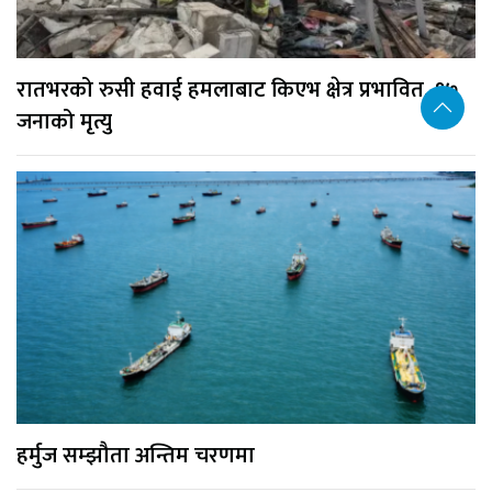
रातभरको रुसी हवाई हमलाबाट किएभ क्षेत्र प्रभावित, १७
जनाको मृत्यु
हर्मुज सम्झौता अन्तिम चरणमा