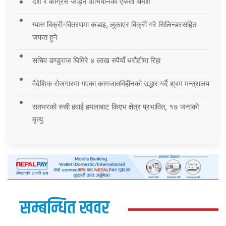
देश र कांग्रेस जोड्ने अभियानको एकता विमर्श
ग्यास बिक्री-वितरणमा कडाइ, लुकाएर बिक्री गरे सिलिन्डरसहित
जफत हुने
सचिव डण्डुराज घिमिरे ४ लाख रुपैयाँ धरौटीमा रिहा
वैदेशिक रोजगारमा गएका कागजातविहीनको उद्धार गर्दै श्रम मन्त्रालय
रातभरको रुसी हवाई हमलाबाट किएभ क्षेत्र प्रभावित, १७ जनाको
मृत्यु
सम्बन्धित खवर