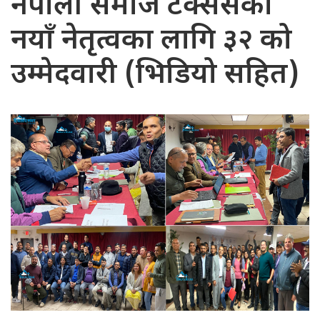
नेपाली समाज टेक्ससको
नयाँ नेतृत्वका लागि ३२ को
उम्मेदवारी (भिडियो सहित)