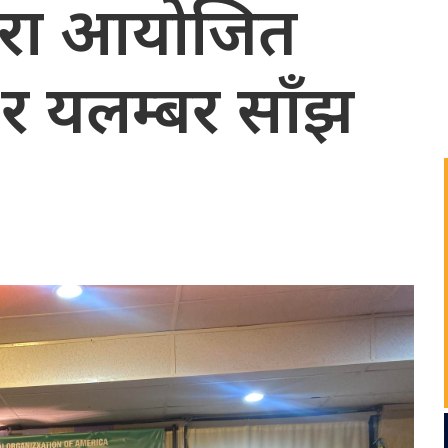
वारा आयोजित
र यलम्बर साँझ