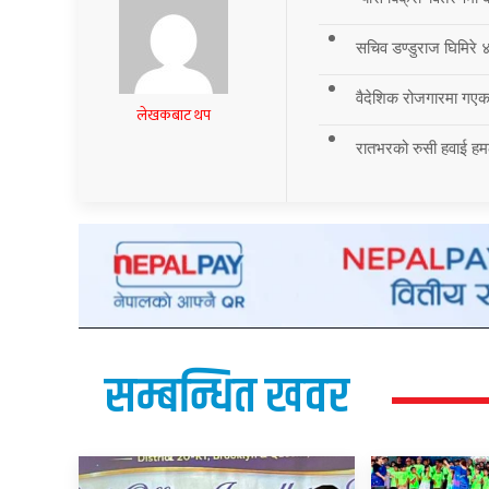
सचिव डण्डुराज घिमिरे ४
वैदेशिक रोजगारमा गएका
लेखकबाट थप
रातभरको रुसी हवाई हमला
सम्बन्धित खवर