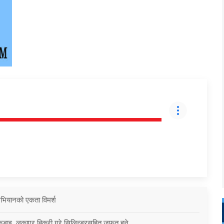
 अभियानको एकता विमर्श
कडाइ, लुकाएर बिक्री गरे सिलिन्डरसहित जफत हुने