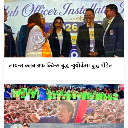
लायन्स क्लब अफ क्विन्स बुद्ध न्युयोर्कमा बुद्ध पौडेल