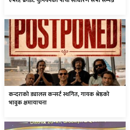
एभरेष्ट क्रेडिट युनियनको पाँचौ साधारण सभा सम्पन्न
कन्दराको ड्यालस कन्सर्ट स्थगित, गायक श्रेष्ठको
भावुक क्षमायाचना