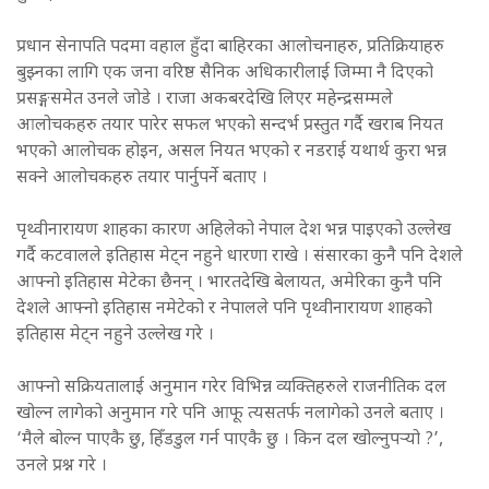
प्रधान सेनापति पदमा वहाल हुँदा बाहिरका आलोचनाहरु, प्रतिक्रियाहरु
बुझ्नका लागि एक जना वरिष्ठ सैनिक अधिकारीलाई जिम्मा नै दिएको
प्रसङ्गसमेत उनले जोडे । राजा अकबरदेखि लिएर महेन्द्रसम्मले
आलोचकहरु तयार पारेर सफल भएको सन्दर्भ प्रस्तुत गर्दै खराब नियत
भएको आलोचक होइन, असल नियत भएको र नडराई यथार्थ कुरा भन्न
सक्ने आलोचकहरु तयार पार्नुपर्ने बताए ।
पृथ्वीनारायण शाहका कारण अहिलेको नेपाल देश भन्न पाइएको उल्लेख
गर्दै कटवालले इतिहास मेट्न नहुने धारणा राखे । संसारका कुनै पनि देशले
आफ्नो इतिहास मेटेका छैनन् । भारतदेखि बेलायत, अमेरिका कुनै पनि
देशले आफ्नो इतिहास नमेटेको र नेपालले पनि पृथ्वीनारायण शाहको
इतिहास मेट्न नहुने उल्लेख गरे ।
आफ्नो सक्रियतालाई अनुमान गरेर विभिन्न व्यक्तिहरुले राजनीतिक दल
खोल्न लागेको अनुमान गरे पनि आफू त्यसतर्फ नलागेको उनले बताए ।
‘मैले बोल्न पाएकै छु, हिँडडुल गर्न पाएकै छु । किन दल खोल्नुपर्‍यो ?’,
उनले प्रश्न गरे ।