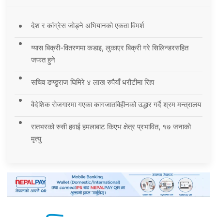
देश र कांग्रेस जोड्ने अभियानको एकता विमर्श
ग्यास बिक्री-वितरणमा कडाइ, लुकाएर बिक्री गरे सिलिन्डरसहित
जफत हुने
सचिव डण्डुराज घिमिरे ४ लाख रुपैयाँ धरौटीमा रिहा
वैदेशिक रोजगारमा गएका कागजातविहीनको उद्धार गर्दै श्रम मन्त्रालय
रातभरको रुसी हवाई हमलाबाट किएभ क्षेत्र प्रभावित, १७ जनाको
मृत्यु