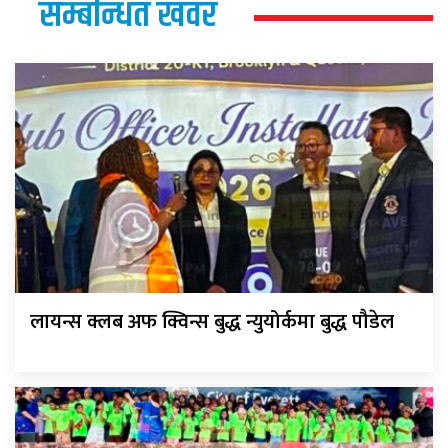
सम्बन्धित खवर
लायन्स क्लब अफ क्विन्स बुद्ध न्युयोर्कमा बुद्ध पौडेल