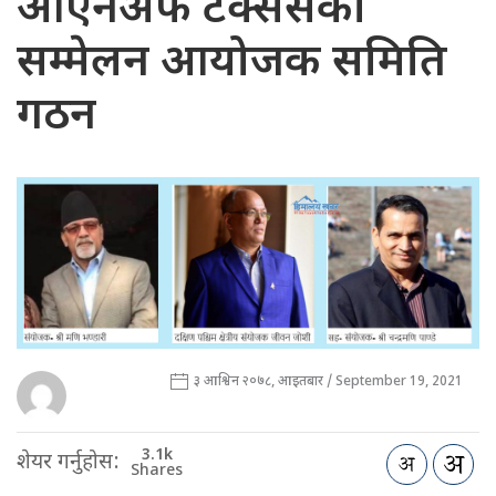
ओएनअफ टेक्ससको
सम्मेलन आयोजक समिति
गठन
३ आश्विन २०७८, आइतबार / September 19, 2021
3.1k
शेयर गर्नुहोस:
Shares