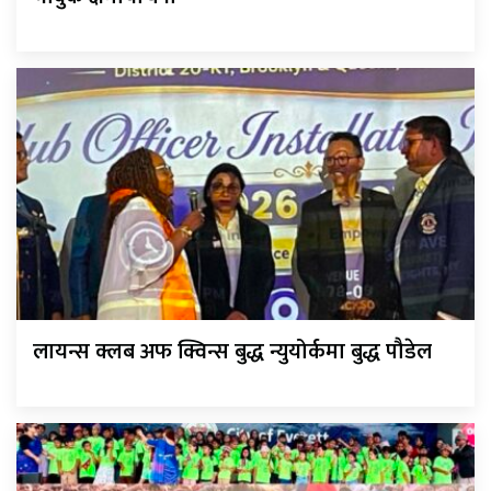
लायन्स क्लब अफ क्विन्स बुद्ध न्युयोर्कमा बुद्ध पौडेल