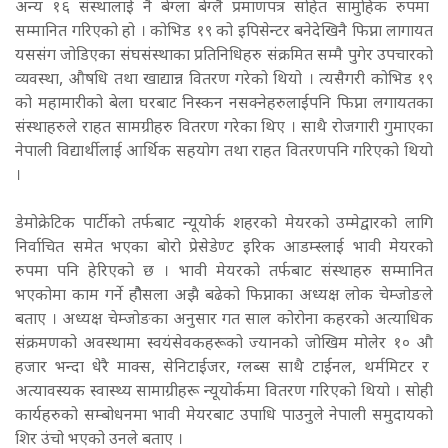
अन्य १६ संस्थालाई नै बेग्ला बेग्लै प्रमाणपत्र सहित सामुहिक रुपमा
सम्मानित गरिएको हो । कोभिड १९ को इपिसेन्टर बनेदेखिनै फिप्ना लागायत
यससंग जोडिएका संघसंस्थाका प्रतिनिधिहरु संक्रमित सम्मै पुगेर उपचारको
व्यवस्था, औषधि तथा खाद्यान्न वितरण गरेको थियो । त्यसैगरी कोभिड १९
को महामारीको बेला घरबाट निस्कन नसक्नेहरुलाईपनि फिप्ना लगायतका
संस्थाहरुले राहत सामग्रीहरु वितरण गरेका थिए । साथै रोजगारी गुमाएका
नेपाली विद्यार्थीलाई आर्थिक सहयोग तथा राहत वितरणपनि गरिएको थियो
।
डेमोक्रेटिक पार्टीको तर्फबाट न्यूयोर्क शहरको मेयरको उम्मेद्वारको लागि
निर्वाचित समेत भएका बोरो प्रेसेडेण्ट इरिक आडम्स्लाई भावी मेयरको
रुपमा पनि हेरिएको छ । भावी मेयरको तर्फबाट संस्थाहरु सम्मानित
भएकोमा काम गर्ने हौैसला अझै बढेको फिप्नाका अध्यक्ष लोक चेम्जोङले
बताए । अध्यक्ष चेम्जोङका अनुसार गत साल कोरोना कहरको अत्याधिक
संक्रमणको अवस्थामा स्वयंसेवकहरूको ज्यानको जोखिम मोलेर १० औ
हजार भन्दा धेरै माक्स, सेनिटाईजर, ग्लब्स साथै टाईनल, थर्ममिटर र
अत्यावस्यक स्वास्थ्य सामाग्रीहरू न्यूयोर्कमा वितरण गरिएको थियो । सोही
कार्यहरुको सम्बोधनमा भावी मेयरबाट उपाधि पाउनुले नेपाली समुदायको
शिर उंचो भएको उनले बताए ।