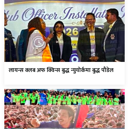
लायन्स क्लब अफ क्विन्स बुद्ध न्युयोर्कमा बुद्ध पौडेल