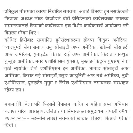
प्रतिकुल मौसमका कारण निर्धारित समयमा अवार्ड वितरण हुन नसकेकाले
फिप्नाका अध्यक्ष लोक चेम्जोङले वोरो प्रेसिडेन्टको कार्यलयबाट उपलब्ध
सम्मानपत्रलाई फिप्नाको कार्यलयमा एक विशेष कार्यक्रमको आयोजना गरी
वितरण गरेका थिए ।
कोभिड हिरोबाट सम्मानित हुनेसंस्थाहरुमा ढोक्पा किदुक अमेरिका,
घ्याल्सुम्दो सेवा समाज तमु सोसाइटी अफ अमेरिका, ह्योल्मो सोसाइटी
अफ अमेरिका, युनाइटेड किरात राई अफ अमेरिका, किरात याक्थुङ
चुम्लुङ अमेरिका, मगर एशोसिएसन युएसए, मुस्ताङ किदुक युएसए, नेवा
गुठी न्युयोर्क, शेर्पा एशोसिएसन इन अमेरिका, तामाङ सोसाइटी अफ
अमेरिका, किरात राई सोसाइटी,उलुङ कम्युनिटी अफ नर्थ अमेरिका, नुब्री
एशोसिएसन, युनाइटेड मुगुम र जिरेल एशोसिएसन लगायतका संस्थाहरु
रहेका छन ।
महामारीकै बेला पनि फिप्नाले नेपालमा करिव २ महिना सम्म अभियान
चलाएर गरिव असाहाय, दलित तथा सिमान्तकृत समुदायमा नेपाली रुपैया
२६,००,०००÷– -छब्बीस लाख) बराबरको खाद्यान्न वितरण फिप्नाले गरेको
थियो ।