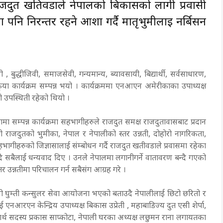
ा राजदुत खतिवडाले नेपालको बिकासको लागी प्रवासी
ा पनि निरन्तर रहने आशा गर्दै मातृभुमीलाई नर्बिसन
 बुद्धीजिवी, समाजसेवी, गन्यमान्य, ब्यावसायी, बिद्यार्थी, सर्वसाधारण,
ृया कार्यक्रम सम्पन्न भयो । कार्यक्रममा एनआएन अमेरीकाका उपाध्यक्ष
को उपस्थिती रहेको थियो ।
ामा सम्पन्न कार्यक्रमा सहभागीहरुले राजदुत समक्ष राजदुतावासबाट प्रदान
राजदुतको भुमीका, नेपाल र नेपालीको स्तर उन्नती, दोहोरो नागरिकता,
भागीहरुको जिज्ञासालाई संम्बोधन गर्दै राजदुत खतीवडाले प्रवासमा रहेका
्दै सबैलाई धन्यवाद दिए । उनले नेपालमा लगानीगर्ने वातावरण बन्दै गएको
र उन्नतीमा परिचालन गर्न सबैसंग आग्रह गरे ।
यो घुम्ती कन्सुलर सेवा आयोजना भएको बताउदै नेपालीलाई छिटो छरितो र
एनआरएन केन्द्रिय उपाध्यक्ष बिकास उप्रेती , महाबाडिज्य दुत एसी शेर्पा,
्थ सदस्य प्रकास साप्कोटा, नेपाली घरका अध्यक्ष लछुमन राना लगायतका