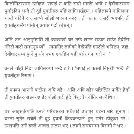
किलोमिटरसम्म उनीहरु ‘तपाई त कति राम्रो मान्छे’ भन्दै र देवीघाटसम्म
पुर्याइदिन भन्दै ती दुई युवतीहरु पछि लागिराखेछन् । महिलाको मामिलामा
चासो नदिने र असाध्यै सोझो भएका कारण ती काका जसरी भएपनि ती
युवतीहरुसँग पन्छिन् प्रयास गर्दा रहेछन् ।
अलि तल आइपुगेपछि ती काकाको घर तर्फ लाग्न सडक छाडेर देब्रेतिर
गोरेटो बाटो समात्नुपर्थ्यो । त्यतातिर लागेको देखेपछि एउटीले भनिछन् ‘दाइ,
देबीघाटसम्म पुग्ने फुर्सद नभए एकछिन यही बसेर गफ गरौ न ।’
उनले चाँही निद्रा लागिसक्यो भन्दै टारे । ‘तपाई त कस्तो निष्ठुरी’ भन्दै ती
युवतीहरु रिसाए ।
ती काका आफ्नो बाटोमा अघि बढे । अलि अघि बढेर पछिल्तिर फर्केर हेर्दा
ती युवतीहरु सडक छाडेर बाँझो बारी हुँदै त्रिशूली नदीतिर लाग्दैथिए ।
घर आइसकेपछि उनले परिवारका सबैलाई उठाएर घटना बारे सुनाए ।
घटना सुनेर सबैले ती दुई युवती किचकन्यानै हुन् भनेर ठोकुवा गरे ।
त्यसपछि उनी डरले आलस तालस भए । लामो समयसम्म बिरामी नै भए ।