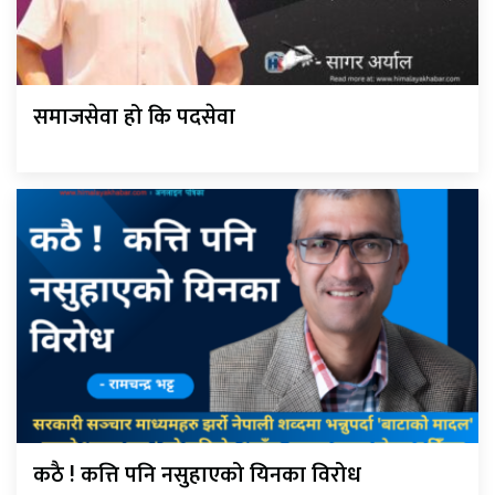
समाजसेवा हो कि पदसेवा
कठै ! कत्ति पनि नसुहाएको यिनका विरोध