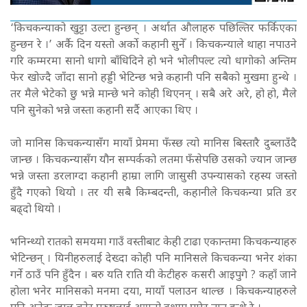
‘किचकन्याको खुट्टा उल्टा हुन्छन् । अर्थात औलाहरु पछिल्तिर फर्किएका
हुन्छन रे ।’ अर्कै दिन यस्तो अर्काे कहानी सुनेँ । किचकन्याले थाहा नपाउने
गरि कम्मरमा सानो धागो बाँधिदिने हो भने भोलीपल्ट त्यो धागोको अन्तिम
फेर खोज्दै जाँदा सानो हड्डी भेटिन्छ भन्ने कहानी पनि सबैको मुखमा हुन्थे ।
तर मैले भेटेको छु भन्ने मान्छे भने कोही थिएनन् । सबै अरे अरे, हो हो, मैले
पनि सुनेको भन्ने जस्ता कहानी सर्दै आएका थिए ।
जो मानिस किचकन्यासँग मायाँ प्रेममा फँस्छ त्यो मानिस बिस्तारै दुब्लाउँदै
जान्छ । किचकन्यासँग यौन सम्पर्कको लतमा फँसेपछि उसको ज्यान जान्छ
भन्ने जस्ता डरलाग्दा कहानी हाम्रा लागि जासुसी उपन्यासको रहस्य जस्तो
हुँदै गएको थियो । तर यी सबै किम्बदन्ती, कहानीले किचकन्या प्रति डर
बढ्दो थियो ।
भनिन्थ्यो रातको समयमा गाउँ वस्तीबाट केही टाढा एकान्तमा किचकन्याहरु
भेटिन्छन् । यिनीहरुलाई देख्दा कोही पनि मानिसले किचकन्या भनेर शंका
गर्ने ठाउँ पनि हुँदैन । बरु यति राति यी केटीहरु कसरी आइपुगे ? कहाँ जाने
होला भनेर मानिसको मनमा दया, मायाँ पलाउन थाल्छ । किचकन्याहरुले