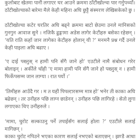
कुलोबाट खेतमा पानी लगाएर घर आउने क्रममा ठाँटीखोल्चा पार गर्नुपर्थ्यो।
ठाँटीखोल्चाको बारेमा मैले केही महिना अघि छुट्टै संस्मरण लेखिसकेको छु ।
ठाँटीखोल्चा कटेर घरतिर अघि बढ्ने क्रममा बाटो छेउमा उनले मानिसको
गुनगुन आवाज सुने । नजिकै ढुङ्गामा अडेस लागेर केटीहरु बसेका रहेछन् ।
‘यति राति कहाँ जान लागेका केटीहरु होलान् यी ?’ मनमनै प्रश्न गर्दै उनले
केही पाइला अघि बढाए ।
‘ए दाई पख्नुस् न हामी पनि सँगै जाने हो’ एउटीले नामै संबोधन गरेर
बोलाइन् । अर्कीले चाँही ‘ए मामा हामी पनि सँगै जाने हो पख्नुस् न । हामी
फिर्केपसम्म जान लाग्या । रात पर्यो ।’
‘तिमीहरु आउँदै गर । म त यही पिपल्टारसम्म मात्र हो’ भनेर ती काका अघि
बढेछन् । तर उनीहरु पछि लाग्न छाडेनन् । उनीहरु पछि लागिरहे । सेतो लुगा
लगाएका थिए उनीहरुले ।
‘मामा, चुरोट सल्काउनु पर्ने तपाईसँग सलाई होला ?’ एउटीले सलाई
मागिछन् ।
काका चुरोट नपिउने भएका कारण सलाई नभएको बताएछन् । झण्डै आधा