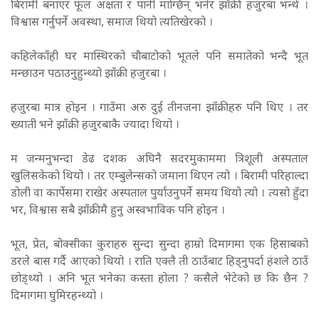
बिरामी बनाएर फूल अक्षता र पानी माग्छिन् भनेर झाँक्री हजुरबा भन्थे ।
विश्वास गर्नुपर्ने अवस्था, समाज थियो त्यतिखेरको ।
कहिलेकाँही घर मास्थिरको चौबाटोको भूतले पनि समातेको भन्दै भूत
मन्छाउन पठाउनुहुन्थ्यो झाँक्री हजुरबा ।
हजुरबा मात्र होइन । गाउँमा अरु दुई तीनजना झाँक्रीहरु पनि थिए । तर
ख्याती भने झाँक्री हजुरबाकै ज्यादा थियो ।
म जन्मनुभन्दा डेढ दशक अघिनै सदरमुकाममा त्रिशूली अस्पताल
खुलिसकेको थियो । तर एम्बुलेन्सको जमाना थिएन त्यो । बिरामी परिहाल्दा
डोली वा कार्पेसमा राखेर अस्पताल पुर्याउनुपर्ने समय थियो त्यो । त्यसो हुँदा
भर, विश्वास सबै झाँक्रीमै हुनु अस्वभाविक पनि होइन ।
भूत, प्रेत, बोक्सीका कुराहरु सुन्दा सुन्दा हाम्रो दिमागमा एक हिसाबको
डरले बास गर्दै आएको थियो । राति एक्लै ती ठाउँबाट हिड्नुपर्दा हंशले ठाउँ
छोड्थ्यो । अनि भूत भनेका कस्ता होला ? कसैले भेटेको छ कि छैन ?
दिमागमा घुमिरहन्थ्यो ।