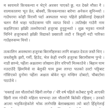
म स्वयमले किचकन्या न भेट्ने अवसर पाएको छु, नत देख्ने मौका नै ।
वाल्यकालमा भूत प्रेत, बोक्सी, किचकन्याका बारेमा अनेकन सुनिन्थ्यो ।
गाउँघरमा कोही विरामी पर्दा अस्पताल भन्दा पहिले झाँक्रीलाई देखाउने
चलन मैले थाहा पाउँदासम्म पनि व्याप्त थियो । त्यतिखेर गाउँमै नाम
कहलिएका झाँक्री तल्लोघरको हजुरबा हुनुहुन्थ्यो । शुक्र भट्टका नामले
चिनिने हजुरबाको झाँक्री विद्याको प्रख्याती तादी र त्रिशूली नदी पारिका
गाउँहरुसम्म थियो ।
तत्कालिन अवस्थामा हजुरबा बिरामीहरुका लागि साक्षात देवता जस्तै थिए ।
जस्तोसुकै झरी, गर्मी, हिउँद, भेल केही नभनि हजुरबा बिरामीसम्म पुग्थे ।
नाडी छाम्थे, पहेँला अक्षतामा जोखाना हेरेर वरिपरी मिल्काउँथे । बिहान घाम
नउदाउँदै झिममिसे वा बेलुकी घाम डुब्न लाग्दा पातको उल्टो पट्टिबाट
गाँसिएको दुनोमा पहेँला अक्षता बोकेर भूत मन्छिन दोबाटो, चौबाटोमा
पठाउँथे ।
‘यस्लाई तल चौतारोको खिनी लागेछ ।’ धेरै वर्ष पहिले कतैबाट घुम्दै आएकी
खिनी नाम गरेकी महिला घरभन्दा तल चौतारोमै बितेकी रहिछन् । उनको
आत्मा भड्किरहेकोले भोक लागेपछि बेलाबखतमा त्यो बाटो हिँड्नेलाई