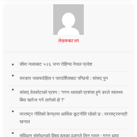
लेखकबाट थप
सीमा नाकाबाट ५२६ जना रोहिंग्या नेपाल प्रवेश
सरकार जवाफदेहिता र पारदर्शिताबाट पन्छियो : सांसद् पुन
सांसद् देवकोटाको प्रश्न : ‘गगन थापाको प्रशंसा हुने डरले स्वास्थ्य
बिमा खारेज गर्न लागेको हो ?’
परराष्ट्र नीतिको केन्द्रमा आर्थिक कूटनीति रहेको छ : परराष्ट्रमन्त्री
खनाल
संविधान संशोधनको विषय हलुका ढङ्गले लिनु गलत : गगन थापा