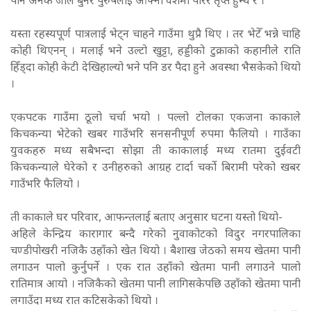
पनि अनेक जाल बुनेर पुरुषलाई आफ्नो वशमा पारेर तृप्त हुन्थे रे ।
यस्ता रहस्यपूर्ण पात्रलाई भेट्न चाहने गाउँमा थुप्रै थिए । तर भेटेँ भन्ने चाहि
कोही थिएनन् । मलाई भने उल्टो खुट्टा, हड्डीको टुक्राको कहानीले राति
हिँड्दा कोही केटी देखिहाल्यो भने पनि डर पैदा हुने अवस्था भैसकेको थियो
।
एकपटक गाउँमा ठूलो चर्चा भयो । पल्लो टोलका एकजना काकाले
किचकन्या भेटेको खबर गाउँभरि सनसनीपूर्ण रुपमा फैलियो । गाउँका
युवकहरु मध्य सबैभन्दा सोझा ती काकालाई मध्य रातमा दुईवटी
किचकन्याले घेरेको र उनीहरुको आग्रह टार्दा चर्को बिरामी परेको खबर
गाउँभरि फैलियो ।
ती काकाले घर परिवार, आफन्तलाई बताए अनुसार घटना यस्तो थियो-
अहिले केन्द्रिय कारागार बन्दै गरेको नुवाकोटको विदुर नगरपालिका
चण्डीपोखरी नजिकै उहाँको खेत थियो । बैशाख जेठको समय खेतमा पानी
लगाउन पालो कुर्नुपर्ने । एक रात उहाँको खेतमा पानी लगाउने पालो
रातिमात्र आयो । नजिकैको खेतमा पानी लागिसकेपछि उहाँको खेतमा पानी
लगाउँदा मध्य रात कटिसकेको थियो ।