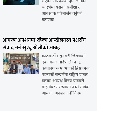
भएको एक दशक पुग्न लागेको
सन्दर्भमा यसको समीक्षा र
आवश्यक परिमार्जन गर्नुपर्ने
बताएका
आमरण अनशनमा रहेका आन्दोलनरत पक्षसँग
संवाद गर्न खुश्बु ओलीको आग्रह
काठमाडौँ । सुनसरी जिल्लाको
देवानगञ्ज गाउँपालिका–३,
कप्तानगञ्जमा भएको हिंसात्मक
घटनाको सन्दर्भमा राष्ट्रिय एकता
दलका अध्यक्ष विनय यादवले
माइतीघर मण्डलामा जारी राखेको
आमरण अनशन नवौँ दिनमा