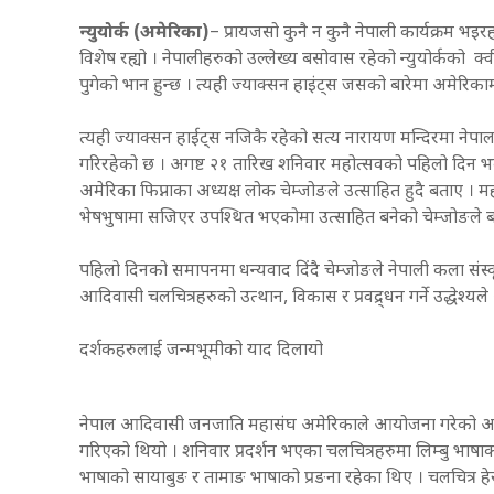
न्युयोर्क (अमेरिका)
– प्रायजसो कुनै न कुनै नेपाली कार्यक्रम भइर
विशेष रह्यो । नेपालीहरुको उल्लेख्य बसोवास रहेको न्युयोर्कको क्
पुगेको भान हुन्छ । त्यही ज्याक्सन हाइंट्स जसको बारेमा अमेरिका
त्यही ज्याक्सन हाईट्स नजिकै रहेको सत्य नारायण मन्दिरमा ने
गरिरहेको छ । अगष्ट २१ तारिख शनिवार महोत्सवको पहिलो द
अमेरिका फिप्नाका अध्यक्ष लोक चेम्जोङले उत्साहित हुदै बताए
भेषभुषामा सजिएर उपश्थित भएकोमा उत्साहित बनेको चेम्जोङले 
पहिलो दिनको समापनमा धन्यवाद दिंदै चेम्जोङले नेपाली कला संस्कृति
आदिवासी चलचित्रहरुको उत्थान, विकास र प्रवद्र्धन गर्ने उद्धेश्य
दर्शकहरुलाई जन्मभूमीको याद दिलायो
नेपाल आदिवासी जनजाति महासंघ अमेरिकाले आयोजना गरेको आदिवा
गरिएको थियो । शनिवार प्रदर्शन भएका चलचित्रहरुमा लिम्बु भाषाक
भाषाको सायाबुङ र तामाङ भाषाको प्रङना रहेका थिए । चलचित्र हे