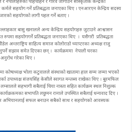
ाल र नेपालीहरुको पहिचाहन र गौरव जोगाउन सांस्कृतीक केन्द्रको
मले सहयोग गर्ने प्रतिबद्धता जनाएका थिए । एनआरएन केन्द्रिय सदस्य
५ हजारको सहयोगको लागी पहल गर्ने बताए ।
ल्लाहकार बासु खनालले अन्य केन्द्रिय सहयोगहरु जुटाउने आश्वासन
त रुपमा सहयोगगर्ने प्रतिबद्धता जनाएका थिए । यसैगरी प्रतिबद्धता
डेल अन्तराष्ट्रिय साहित्य समाज कोलोराडो च्याप्टरका अध्यक्ष राजु
ुपर्ने सझाव समेत दिएका छन् । कार्यक्रममा नेपाली घरका
न अनुरोध गरेका थिए ।
रममा कोषाध्यक्ष भोला कटुवालले संस्थाको खातामा हाल सम्म जम्मा भएको
आर्का उपाध्यक्ष संजयसिंह केसीले स्वागत मन्तब्य राखेका थिए । बु्रमफिल
न्त लम्सालले सहभागी सबैलाई चिया नास्ता सहित कार्यक्रम स्थल निशुल्क
ा कार्यक्रकमका सभापति लछुमन रानाले उपस्थित सबैलाई धन्यवाद दिए ।
पार्दै यस अभियानलाई सफल बनाउन सबैको साथ र सहयोगको आवस्यक