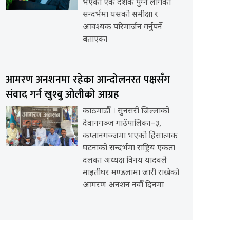
भएको एक दशक पुग्न लागेको
सन्दर्भमा यसको समीक्षा र
आवश्यक परिमार्जन गर्नुपर्ने
बताएका
आमरण अनशनमा रहेका आन्दोलनरत पक्षसँग
संवाद गर्न खुश्बु ओलीको आग्रह
काठमाडौँ । सुनसरी जिल्लाको
देवानगञ्ज गाउँपालिका–३,
कप्तानगञ्जमा भएको हिंसात्मक
घटनाको सन्दर्भमा राष्ट्रिय एकता
दलका अध्यक्ष विनय यादवले
माइतीघर मण्डलामा जारी राखेको
आमरण अनशन नवौँ दिनमा