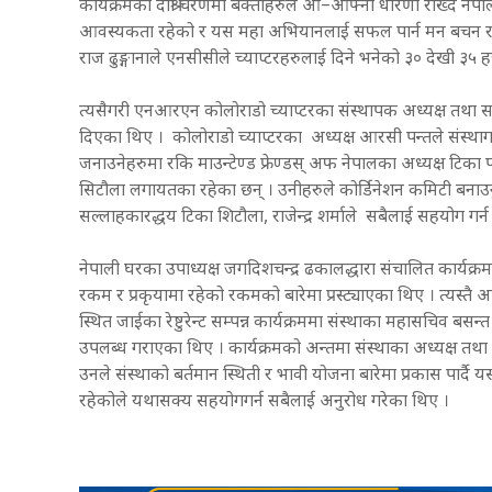
कार्यक्रमको दोश्रो चरणमा बक्ताहरुले आ–आफ्ना धारणा राख्दै नेप
आवस्यकता रहेको र यस महा अभियानलाई सफल पार्न मन बचन र कर्
राज ढुङ्गानाले एनसीसीले च्याप्टरहरुलाई दिने भनेको ३० देखी ३
त्यसैगरी एनआरएन कोलोराडो च्याप्टरका संस्थापक अध्यक्ष तथा स
दिएका थिए । कोलोराडो च्याप्टरका अध्यक्ष आरसी पन्तले संस्थाग
जनाउनेहरुमा रकि माउन्टेण्ड फ्रेण्डस् अफ नेपालका अध्यक्ष टिका पौ
सिटौला लगायतका रहेका छन् । उनीहरुले कोर्डिनेशन कमिटी बनाउन
सल्लाहकारद्धय टिका शिटौला, राजेन्द्र शर्माले सबैलाई सहयोग गर्
नेपाली घरका उपाध्यक्ष जगदिशचन्द्र ढकालद्धारा संचालित कार्यक्
रकम र प्रकृयामा रहेको रकमको बारेमा प्रस्ट्याएका थिए । त्यस्तै 
स्थित जाईका रेष्टुरेन्ट सम्पन्न कार्यक्रममा संस्थाका महासचिव बस
उपलब्ध गराएका थिए । कार्यक्रमको अन्तमा संस्थाका अध्यक्ष तथ
उनले संस्थाको बर्तमान स्थिती र भावी योजना बारेमा प्रकास 
रहेकोले यथासक्य सहयोगगर्न सबैलाई अनुरोध गरेका थिए ।