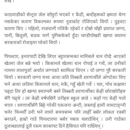
लेखेँ ।
काठमाडाैको सेन्ट्रल जेल साँघुरो भएको र कैदी, बन्दीहरूको क्षमता थेग्न
नसकेका कारण विकल्पका रूपमा नुवाकोट रोजिएको थियो । दुइवटा
कारण थिए । पहिलो, राजधानी नजिकै रहेको र दोस्रो चाँही प्रयाप्त जग्गा,
पानी, बिजुली, सडक मार्ग पुगिसकेको हुँदा चण्डीपोखरी खम्पा क्याम्प
सरकारको रोजाइमा परेको थियो ।
पिपल्टार, इनारपाटी देखि लिएर बट्टारसम्मका मानिसले धान रोप्दै आएको
खेतमा जेल बन्ने भयो । किसानले खेतमा धान रोपाई त गर्थे, तर उनीको
नाममा लालपूर्जा अर्थात जग्गाको स्वामित्व थिएन । यो जग्गा पुरै सरकारी
थियो । सरकारी जग्गा मध्य आधा जति तिब्बती शरणार्थीले ओगटेका थिए
भने आधा जतिमा किसानले धान, मकै, गहुँ खेती गर्थे । चार, पाँच कक्षामा
पढ्दा तिर हो खम्पा क्याम्पमै बस्ने तिब्बती शरणार्थीका केही छोराछोरीहरु
सँगै पढ्थे । तर केही वर्षपछिनै उनीहरु स्कुल छाडे । कहाँ गए केही पत्तो
भएन । शरणार्थीसँगै बिहे गरेकी एकजना अन्टी, जस्लाई हामी लामटाङ्ग्नी
भनेर चिन्थ्यौँ उनी भने लामो समयसम्म पनि त्यहीँ बसेर लोकल रक्सी
बनाउने, हाम्रो गाउँ पिपल्टारमा बसेर पसल चलाउँथिन् । उनी गाउँका
ठूलाबडालाई ठूलै रकम सरसापट दिने हैसियत पनि राख्थिन् ।