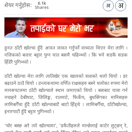
6.1k
शेयर गर्नुहोस:
Shares
हुनत ठाँटी खोल्चा हुँदै आवत­ जावत गर्नुपर्ने वाध्यता थिएन मेरा लागि ।
नजिकको बजार बट्टार पुग्न यात बसमै चढिन्थ्यो । कि भने सडकै सडक
हिँडेरै पुगिन्थ्यो ।
ठाँटी खोल्चा मेरा लागि त्यतिखेर एक खालको त्राशको थलो थियो । डर
बढाउने ठाउँ थियो । दन्त्यकथामा वर्णित राक्षसहरु बस्ने थलोका रुपमा मेरो
मानसपटलमा ठाँटी खोल्चाले स्थान जमाएको थियो । बसबाट यात्रा गर्न
नचाहने देबीघाट, जिलिङ्ग, रातमाटे, फिर्केप, बुधसिंगका मानिसहरु
लामिबगैँचा हुँदै ठाँटी खोल्चाबाटै बाटो हिँड्थे । लामिबगैँचा, ठाँटीखोल्चा,
इनारपाटी हुँदै बट्टार पुगिन्थ्यो ।
‘चोर बस्छ अरे त्यो खोल्चामा’, ‘डकैतीहरुले मान्छेलाई काटेर लुट्छन् रे,