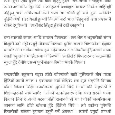
त्यसो हुँदा एक्दै दुक्लै त्यो बाटो हिँड्नु हुँदैन’ भन्ने जस्ता भनाईहरु पाको
उमेरकाले समेत सुनाउँथे । उनीहरुले बच्चाहरु घरबाट निस्केर जहिँतहीँ
नहिडुन् भन्ने अभिप्रायले यसो भन्थे या साँच्चै हो भन्ने कुरा त्यतिखेर
बुझिदैनथ्यो । डर यस्तो हुन्थ्यो कि त्यो बाटो भएर हिँड्नुपर्दा श्वास प्रश्वास नै
रोकेर दगुरिन्थ्यो । त्यहाँबाट हिँड्दा हंशले ठाउँ छाड्थ्यो ।
घना सालको जंगल, माथि समतल पिपल्टार । तल भेल र भङ्गालोको संगम
त्रिशूली नदी । हरेक दुई तीनसय मिटरका दुरीमा साल र चिलाउनेका वृक्षका
घनघोर ओत लागेका खोल्चाहरु । देबीघाटबाट लामिबगैँचा हुँदै कच्ची सडक
च्वाडी स्कुलनेर माझिटारमा जोडिन्थ्यो । त्यतिखेर पिपल्टारबाट चन्द्रज्योति
स्कुल हुँदै देबीघाटसम्म पुग्ने सडक निर्माण भएकै थिएन ।
चन्द्रज्योति स्कुलमा पढ्दा ठाँटी खोल्चाको बाटो मुस्किलले तीन पटक
हिँडियो जस्तो लाग्छ । एकपटक नयाँ शैक्षिक शत्र सुरु भएपछि किताब
बोक्न जिल्ला शिक्षा कार्यालयमा पुगेको थिएँ । त्यो पनि सहपाठी र
शिक्षकहरुको साथ लागेर । अर्को पटक इनारपाटीमा भरत सरको घरमा
किताब लिन र अर्को पटक चाँही राजाको हो या रानीको जन्मोत्सवमा
जानका लागि ठाँटी खोल्चा हुँदै हिँडेको थिएँ । त्यो ठाउँमा पुगेपछि
बिरालोको चालमा चुपचाप दगुर्नै पर्ने अवस्था । त्यसरी दगुर्दा लाग्थ्यो