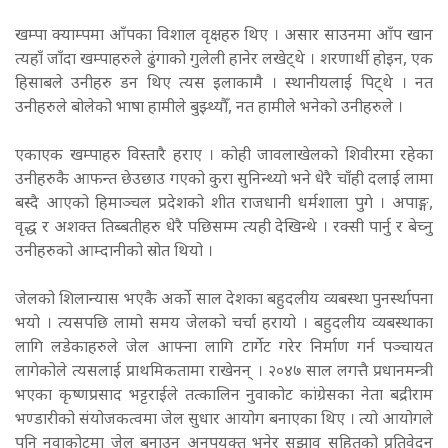
खम्पा क्याम्पमा आँपका विशाल वृक्षहरु थिए । असार साउनमा आँप खान
त्यहाँ जाँदा खम्पाहरुले ढुंगाको गुलेली हानेर लखेट्थे । शरणार्थी होइन, एक
हिसाबले उनीहरु डन थिए त्यस इलाकामै । स्थानीयलाई पिट्थे । नत
उनीहरुले बोलेको भाषा हामीले बुझ्थ्यौँ, नत हामीले भनेको उनीहरुले ।
एकाएक खम्पाहरु विस्तारै हराए । कोही जावलाखेलको शिवीरमा रहेका
उनीहरुकै आफन्त छेउछाउ गएको कुरा सुनिन्थ्यो भने धेरै चाँही दलाई लामा
बस्दै आएको हिमाञ्चल प्रदेशको शीत राजधानी धर्मशाला पुगे । अपाङ्ग,
वृद्ध र अशक्त तिब्बतीहरु धेरै पछिसम्म त्यही देखिन्थे । रक्सी पार्नु र बेच्नु
उनीहरुको आम्दानीको स्रोत थियो ।
जेलको शिलान्यास भएकै अर्को साल देशका बहुदलीय व्यबस्था पुनर्स्थापना
भयो । त्यसपछि लामो समय जेलको चर्चा हरायो । बहुदलीय व्यबस्थाका
लागि लडेकाहरुले जेल आफ्ना लागि टार्गेट गरेर निर्माण गर्न पञ्चायत
लागेकोले त्यसलाई प्राथमिकतामा राखेनन् । २०४७ साल लगत्तै प्रधानमन्त्री
भएका कृष्णप्रसाद भट्टराईले तत्कालिन नुवाकोट कांग्रेसका नेता बद्रीराम
भण्डारीको संयोजकत्वमा जेल सुधार आयोग बनाएका थिए । त्यो आयोगले
पनि नुवाकोटमा जेल बनाउन अनुपयुक्त भनेर सुझाव सहितको प्रतिवेदन