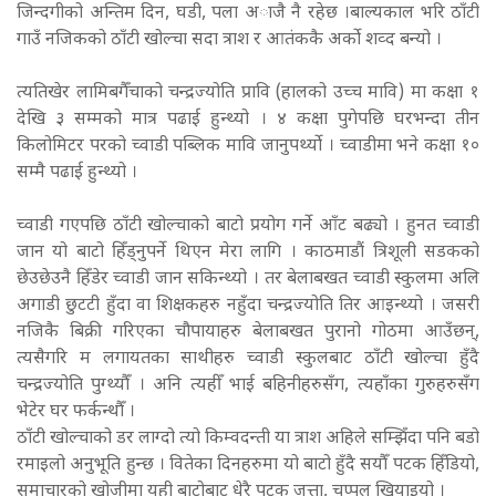
जिन्दगीको अन्तिम दिन, घडी, पला अाजै नै रहेछ ।बाल्यकाल भरि ठाँटी
गाउँ नजिकको ठाँटी खोल्चा सदा त्राश र आतंककै अर्को शव्द बन्यो ।
त्यतिखेर लामिबगैँचाको चन्द्रज्योति प्रावि (हालको उच्च मावि) मा कक्षा १
देखि ३ सम्मको मात्र पढाई हुन्थ्यो । ४ कक्षा पुगेपछि घरभन्दा तीन
किलोमिटर परको च्वाडी पब्लिक मावि जानुपर्थ्यो । च्वाडीमा भने कक्षा १०
सम्मै पढाई हुन्थ्यो ।
च्वाडी गएपछि ठाँटी खोल्चाको बाटो प्रयोग गर्ने आँट बढ्यो । हुनत च्वाडी
जान यो बाटो हिँड्नुपर्ने थिएन मेरा लागि । काठमाडौं त्रिशूली सडकको
छेउछेउनै हिँडेर च्वाडी जान सकिन्थ्यो । तर बेलाबखत च्वाडी स्कुलमा अलि
अगाडी छुटटी हुँदा वा शिक्षकहरु नहुँदा चन्द्रज्योति तिर आइन्थ्यो । जसरी
नजिकै बिक्री गरिएका चौपायाहरु बेलाबखत पुरानो गोठमा आउँछन्,
त्यसैगरि म लगायतका साथीहरु च्वाडी स्कुलबाट ठाँटी खोल्चा हुँदै
चन्द्रज्योति पुग्थ्यौँ । अनि त्यहीँ भाई बहिनीहरुसँग, त्यहाँका गुरुहरुसँग
भेटेर घर फर्कन्थौँ ।
ठाँटी खोल्चाको डर लाग्दो त्यो किम्वदन्ती या त्राश अहिले सम्झिँदा पनि बडो
रमाइलो अनुभूति हुन्छ । वितेका दिनहरुमा यो बाटो हुँदै सयौँ पटक हिँडियो,
समाचारको खोजीमा यही बाटोबाट धेरै पटक जुत्ता, चप्पल खियाइयो ।