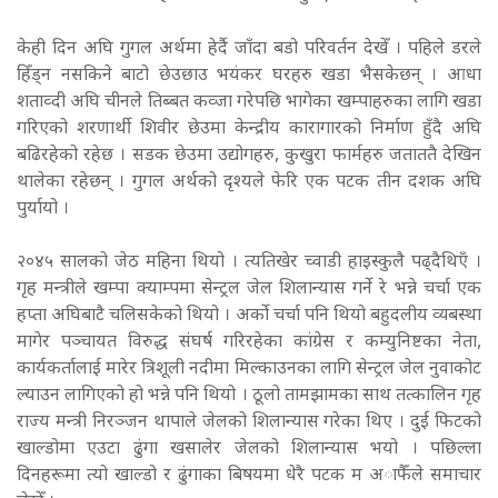
केही दिन अघि गुगल अर्थमा हेर्दै जाँदा बडो परिवर्तन देखेँ । पहिले डरले
हिँड्न नसकिने बाटो छेउछाउ भयंकर घरहरु खडा भैसकेछन् । आधा
शताव्दी अघि चीनले तिब्बत कव्जा गरेपछि भागेका खम्पाहरुका लागि खडा
गरिएको शरणार्थी शिवीर छेउमा केन्द्रीय कारागारको निर्माण हुँदै अघि
बढिरहेको रहेछ । सडक छेउमा उद्योगहरु, कुखुरा फार्महरु जताततै देखिन
थालेका रहेछन् । गुगल अर्थको दृश्यले फेरि एक पटक तीन दशक अघि
पुर्यायो ।
२०४५ सालको जेठ महिना थियो । त्यतिखेर च्वाडी हाइस्कुलै पढ्दैथिएँ ।
गृह मन्त्रीले खम्पा क्याम्पमा सेन्ट्रल जेल शिलान्यास गर्ने रे भन्ने चर्चा एक
हप्ता अघिबाटै चलिसकेको थियो । अर्को चर्चा पनि थियो बहुदलीय व्यबस्था
मागेर पञ्चायत विरुद्ध संघर्ष गरिरहेका कांग्रेस र कम्युनिष्टका नेता,
कार्यकर्तालाई मारेर त्रिशूली नदीमा मिल्काउनका लागि सेन्ट्रल जेल नुवाकोट
ल्याउन लागिएको हो भन्ने पनि थियो । ठूलो तामझामका साथ तत्कालिन गृह
राज्य मन्त्री निरञ्जन थापाले जेलको शिलान्यास गरेका थिए । दुई फिटको
खाल्डोमा एउटा ढुंगा खसालेर जेलको शिलान्यास भयो । पछिल्ला
दिनहरूमा त्यो खाल्डो र ढुंगाका बिषयमा धेरै पटक म अाफैँले समाचार