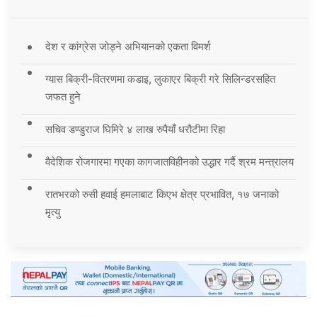
देश र कांग्रेस जोड्ने अभियानको एकता विमर्श
ग्यास बिक्री-वितरणमा कडाइ, लुकाएर बिक्री गरे सिलिन्डरसहित
जफत हुने
सचिव डण्डुराज घिमिरे ४ लाख रुपैयाँ धरौटीमा रिहा
वैदेशिक रोजगारमा गएका कागजातविहीनको उद्धार गर्दै श्रम मन्त्रालय
रातभरको रुसी हवाई हमलाबाट किएभ क्षेत्र प्रभावित, १७ जनाको
मृत्यु