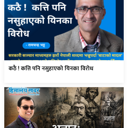
कठै ! कत्ति पनि नसुहाएको यिनका विरोध