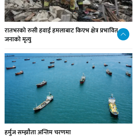
रातभरको रुसी हवाई हमलाबाट किएभ क्षेत्र प्रभावित, १७
जनाको मृत्यु
हर्मुज सम्झौता अन्तिम चरणमा