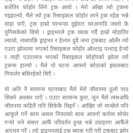
बजेतिर फोहोर लिने ट्रक आयो । मेरो आँखा त्यो ट्रकमा
गइहाल्यो, मैले त्यो ट्रक रिसाइकल फोहोर लाने ट्रक रहेछ भन्ने
थाहा पाएँ, ट्रक हाम्रो घरभन्दा दुईवटा घरअगाडि जस्तो के
पुगिसकेको थियो । ड्राइभरले ट्रक व्याक गर्दै हाम्रो मोडातिर
ल्यायो, त्यसपछि ड्राइभर र हेल्पर दुवै जना ट्रकबाट ओर्लेर त्यो
एउटा झोलामा भएको रिसाइकल फोहोर ओल्टाइ पल्टाइ हेर्‍यो
र त्यही एउटामात्र भएको रिसाइकल फोहोरको झोला त्यो
ट्रकमा हाल्यो । मैले यो घटना आफ्नो कोठाको झ्यालबाट
नियालेर बसिरहेको थिएँ ।
यो अति नै सामान्य घटनाबाट मैले मेरो जीवनमा ठूलो पाठ
सिक्ने अवसर पाएँ । एउटा सामान्य कुरा, जुन मैले त्यसअघि
जीवनमा कहिलै पनि सिकेकै थिइनँ । आखिर जो मान्छेले पनि
आफूले गर्ने काम असल नियतको साथ आफ्नो कर्तव्य सोचेर
गर्‍यो भने संसार आफैँ परिवर्तन हुन्छ भन्ने उदाहरण आफैँले
अनुभव गरेँ । त्यो ड्राइभरलाई ट्रक ब्याक गरी गरी ट्रकबाट झरेर