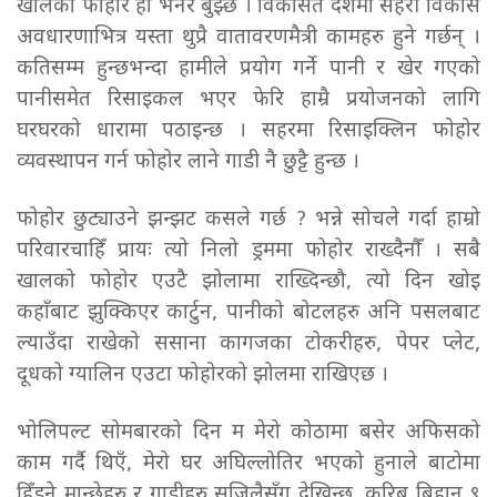
खालको फोहोर हो भनेर बुझ्छ । विकसित देशमा सहरी विकास
अवधारणाभित्र यस्ता थुप्रै वातावरणमैत्री कामहरु हुने गर्छन् ।
कतिसम्म हुन्छभन्दा हामीले प्रयोग गर्ने पानी र खेर गएको
पानीसमेत रिसाइकल भएर फेरि हाम्रै प्रयोजनको लागि
घरघरको धारामा पठाइन्छ । सहरमा रिसाइक्लिन फोहोर
व्यवस्थापन गर्न फोहोर लाने गाडी नै छुट्टै हुन्छ ।
फोहोर छुट्याउने झन्झट कसले गर्छ ? भन्ने सोचले गर्दा हाम्रो
परिवारचाहिँ प्रायः त्यो निलो ड्रममा फोहोर राख्दैनौँ । सबै
खालको फोहोर एउटै झोलामा राख्दिन्छौ, त्यो दिन खोइ
कहाँबाट झुक्किएर कार्टुन, पानीको बोटलहरु अनि पसलबाट
ल्याउँदा राखेको ससाना कागजका टोकरीहरु, पेपर प्लेट,
दूधको ग्यालिन एउटा फोहोरको झोलमा राखिएछ ।
भोलिपल्ट सोमबारको दिन म मेरो कोठामा बसेर अफिसको
काम गर्दै थिएँ, मेरो घर अघिल्लोतिर भएको हुनाले बाटोमा
हिँड्ने मान्छेहरु र गाडीहरु सजिलैसँग देखिन्छ, करिब बिहान ९