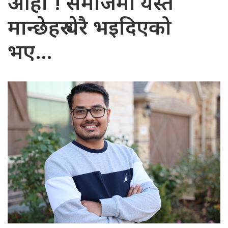
आहा ! समाजमा यस्तै
मान्छेहरु धेरै भइदिएको
भए…