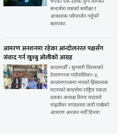
भएको एक दशक पुग्न लागेको
सन्दर्भमा यसको समीक्षा र
आवश्यक परिमार्जन गर्नुपर्ने
बताएका
आमरण अनशनमा रहेका आन्दोलनरत पक्षसँग
संवाद गर्न खुश्बु ओलीको आग्रह
काठमाडौँ । सुनसरी जिल्लाको
देवानगञ्ज गाउँपालिका–३,
कप्तानगञ्जमा भएको हिंसात्मक
घटनाको सन्दर्भमा राष्ट्रिय एकता
दलका अध्यक्ष विनय यादवले
माइतीघर मण्डलामा जारी राखेको
आमरण अनशन नवौँ दिनमा