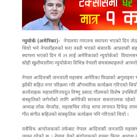
न्युयोर्क (अमेरिका)-
नेपालमा गणतन्त्र स्थापना भएको दिन जे
थियो भने नेपालीहरुको घना वस्ती भएको संसारकै आप्रवासी सहर
स्थापना भएको दिन मे २९ लाई अमेरिकाको न्युयोर्कको विधानसभ
सोही खुशीयालीमा न्युयोर्कमा विभिन्न नेपाली संघसंस्थाहरुले आफ्
नेपाल आदिवासी जनजाती महासंघ अमेरिका फिप्नाको अगुवाइमा भएक
झाँकी सहित नगर परिक्रमा गरि औपचारिक कार्यक्रम गरिएको थियो ।
कार्यवाहक महावाणिज्यदूत विष्णु प्रसाद गौतमको विशेष उपस्थि
संस्कृतिको जगेर्नाको लागि अमेरिकी सरकार सकारात्मक रहेको
अध्यक्ष लोक चेम्जोङ, महासचिव नरेन्द्र थापा लगायत दिपेन्द्र ला
गीत संगीत सहितको सांस्कृतिक कार्यक्रम पनि गरिएको थियो ।
यसैविच आयोजकको तर्फबाट नेपाल आदिवासी जनजाति महासंघ फिप्ना
व्यक्त गरेको छ । नेपाल डेको संयोजकको रुपमा फिप्ना अध्यक्ष 