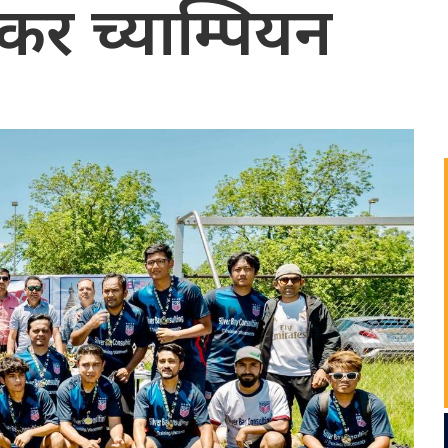
र च्याम्पियन