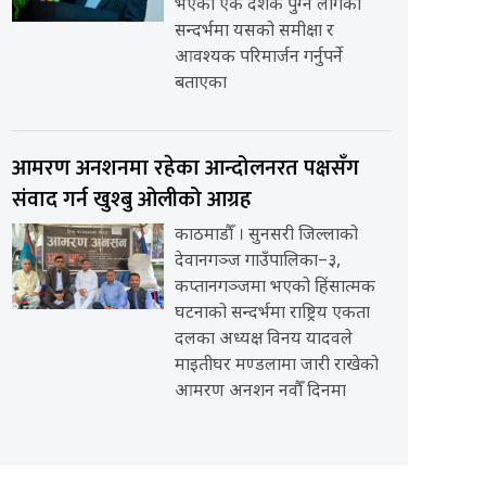
भएको एक दशक पुग्न लागेको
सन्दर्भमा यसको समीक्षा र
आवश्यक परिमार्जन गर्नुपर्ने
बताएका
आमरण अनशनमा रहेका आन्दोलनरत पक्षसँग
संवाद गर्न खुश्बु ओलीको आग्रह
काठमाडौँ । सुनसरी जिल्लाको
देवानगञ्ज गाउँपालिका–३,
कप्तानगञ्जमा भएको हिंसात्मक
घटनाको सन्दर्भमा राष्ट्रिय एकता
दलका अध्यक्ष विनय यादवले
माइतीघर मण्डलामा जारी राखेको
आमरण अनशन नवौँ दिनमा