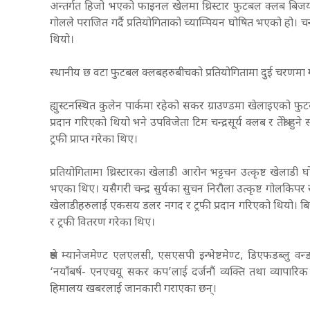
अन्तर्गत हिजो भएको फाइनल खेलमा थ्रिस्टार फुटबल क्लब बिजयी
गोलले पराजित गर्दै प्रतियोगिताको च्याम्पियन घोषित भएको हो। चन्
थियो।
स्थानीय छ वटा फुटबल क्लबहरुबीचको प्रतियोगितामा दुई चरणमा
ह्युस्टनस्थित कुलेन पार्कमा रहेको सकर ग्राउण्डमा खेलाइएको फ
प्रदान गरिएको थियो भने उपविजेता टिम चन्द्रसूर्य क्लब र तेश्
ट्रफी प्राप्त गरेका थिए।
प्रतियोगितामा थ्रिस्टारका खेलाडी आरोन भट्टचन उत्कृष्ट खेला
भएका थिए। यसैगरी चन्द्र सुर्यका सुचन निरौला उत्कृष्ट गोलकिपर 
खेलाडीहरुलाई एकसय डलर नगद र ट्रफी प्रदान गरिएको थियो। बिजे
र ट्रफी वितरण गरेका थिए।
श्रेष्ठ म्यानेजमेण्ट एलएलसी, एसएसपी इन्भेष्टमेण्ट, डिएफडब्ल
‘नयाँबर्ष- एनएचयू सकर कप’लाई दर्जनौं व्यक्ति तथा व्यापारि
हिमालय खबरलाई जानकारी गराएका छन्।