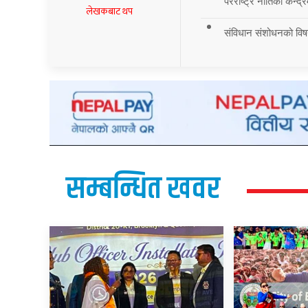
परराष्ट्र नीतिको केन्द
लेखकबाट थप
संविधान संशोधनको विष
सम्बन्धित खवर