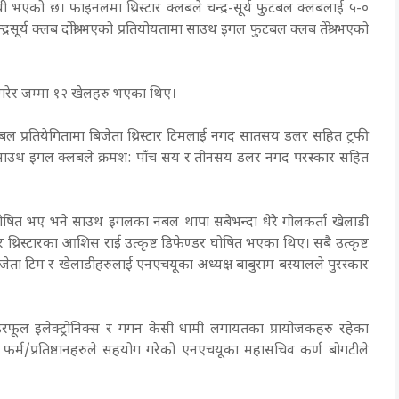
 भएको छ। फाइनलमा थ्रिस्टार क्लबले चन्द्र-सूर्य फुटबल क्लबलाई ५-०
द्रसूर्य क्लब दोश्रो भएको प्रतियोयतामा साउथ इगल फुटबल क्लब तेश्रो भएको
 गरेर जम्मा १२ खेलहरु भएका थिए।
ुटबल प्रतियेगितामा बिजेता थ्रिस्टार टिमलाई नगद सातसय डलर सहित ट्रफी
रो हुने साउथ इगल क्लबले क्रमश: पाँच सय र तीनसय डलर नगद परस्कार सहित
डी घोषित भए भने साउथ इगलका नबल थापा सबैभन्दा धेरै गोलकर्ता खेलाडी
र थ्रिस्टारका आशिस राई उत्कृष्ट डिफेण्डर घोषित भएका थिए। सबै उत्कृष्ट
ता टिम र खेलाडीहरुलाई एनएचयूका अध्यक्ष बाबुराम बस्यालले पुरस्कार
ु वन्डरफूल इलेक्ट्रोनिक्स र गगन केसी धामी लगायतका प्रायोजकहरु रहेका
क फर्म/प्रतिष्ठानहरुले सहयोग गरेको एनएचयूका महासचिव कर्ण बोगटीले