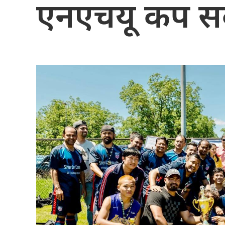
एनएचयू कप सक