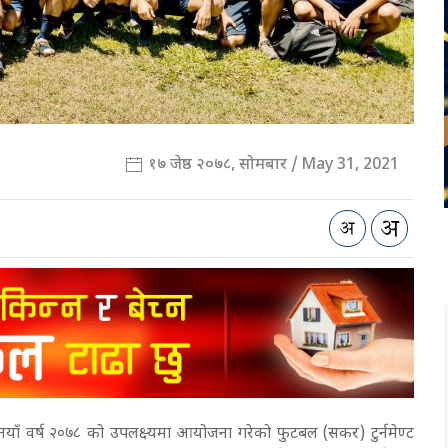
१७ जेष्ठ २०७८, सोमबार / May 31, 2021
 नयाँ वर्ष २०७८ को उपलक्ष्यमा आयोजना गरेको फुटबल (सकर) टुर्नमेण्ट