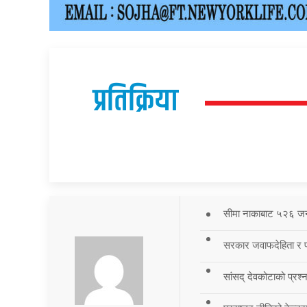
प्रतिक्रिया
सीमा नाकाबाट ५२६ जना र
सरकार जवाफदेहिता र पार
सांसद् देवकोटाको प्रश्न