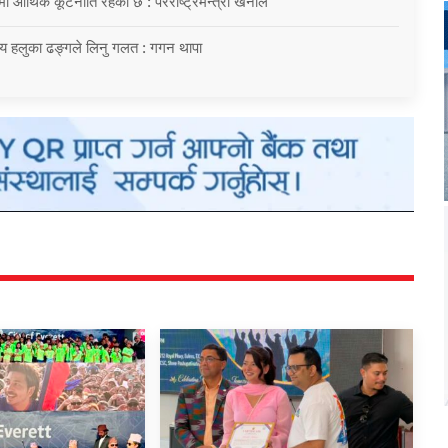
्रमा आर्थिक कूटनीति रहेको छ : परराष्ट्रमन्त्री खनाल
य हलुका ढङ्गले लिनु गलत : गगन थापा