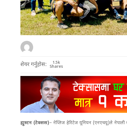
1.5k
शेयर गर्नुहोस:
Shares
ह्युस्टन (टेक्सस)
– नेप्लिज हेरिटेज यूनियन (एनएचयू)ले नेपाली