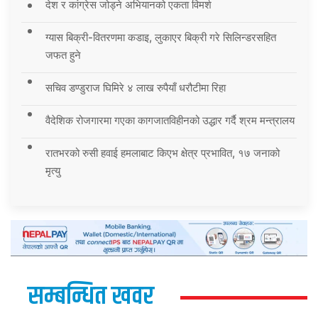
देश र कांग्रेस जोड्ने अभियानको एकता विमर्श
ग्यास बिक्री-वितरणमा कडाइ, लुकाएर बिक्री गरे सिलिन्डरसहित
जफत हुने
सचिव डण्डुराज घिमिरे ४ लाख रुपैयाँ धरौटीमा रिहा
वैदेशिक रोजगारमा गएका कागजातविहीनको उद्धार गर्दै श्रम मन्त्रालय
रातभरको रुसी हवाई हमलाबाट किएभ क्षेत्र प्रभावित, १७ जनाको
मृत्यु
सम्बन्धित खवर