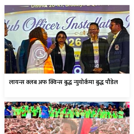
लायन्स क्लब अफ क्विन्स बुद्ध न्युयोर्कमा बुद्ध पौडेल