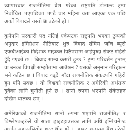
व्यापारवाट राजनीतिमा प्रवेश गरेका राष्ट्रपति डोनाल्ड ट्रम्प
निर्वाचित भएपछिका भण्डै चार महिना यता आएका एक पछि
अर्को विवादले यस्तो प्रश्न उठेको हो ।
कुनैपनि सरकारी पद नलिई एकैपटक राष्ट्रपति भएका ट्रम्पको
अनुदार इमिग्रेशन नीतिवाट शुरु विवाद संघिय जाँच ब्यूरो
एफबीआईका निर्देशक माइकल फ्लिनसम्म आईपुग्दा संकट गहिरो
हुँदै गएको छ । बिवाद साम्य कसरी हुन्छ ? ट्रम्प परिवर्तन हुन्छन्
वा उनका विपक्षी सम्झौतामा आउँछन ? यसको अनुमान गरिहाल्न
भने कठिन छ । बिवाद वढ्दै जाँदा राजनीतिक संकटपनि गहिरो
हुन पनि सक्छ । यो विश्वको राजनीतिक र अमेरिकी अर्थतन्त्र
दुवैका लागि चुनौती हुने छ । सानो रुपमा भएपनि संकेतहरु
देखिन थालेका छन् ।
अमेरिकाको राजनीतिमा सानो रुपमा भएपनि राजनीतिज्ञ र
विश्लेषकहरुले यो साता ह्वाइटहाउसका लागि अप्रिय इम्पिचमेण्ट
अर्थात महाअभियोग शव्द प्रयोग गरे । ह्वाइट हाउसमा प्रवेश गरेको