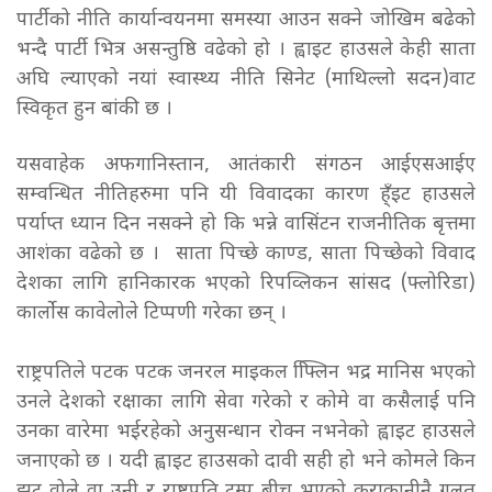
पार्टीको नीति कार्यान्वयनमा समस्या आउन सक्ने जोखिम बढेको
भन्दै पार्टी भित्र असन्तुष्ठि वढेको हो । ह्वाइट हाउसले केही साता
अघि ल्याएको नयां स्वास्थ्य नीति सिनेट (माथिल्लो सदन)वाट
स्विकृत हुन बांकी छ ।
यसवाहेक अफगानिस्तान, आतंकारी संगठन आईएसआईए
सम्वन्धित नीतिहरुमा पनि यी विवादका कारण ह्ँइट हाउसले
पर्याप्त ध्यान दिन नसक्ने हो कि भन्ने वासिंटन राजनीतिक बृत्तमा
आशंका वढेको छ । साता पिच्छे काण्ड, साता पिच्छेको विवाद
देशका लागि हानिकारक भएको रिपव्लिकन सांसद (फ्लोरिडा)
कार्लोस कावेलोले टिप्पणी गरेका छन् ।
राष्ट्रपतिले पटक पटक जनरल माइकल फ्लििन भद्र मानिस भएको
उनले देशको रक्षाका लागि सेवा गरेको र कोमे वा कसैलाई पनि
उनका वारेमा भईरहेको अनुसन्धान रोक्न नभनेको ह्वाइट हाउसले
जनाएको छ । यदी ह्वाइट हाउसको दावी सही हो भने कोमले किन
झुट वोले वा उनी र राष्ट्रपति ट्रम्प बीच भएको कुराकानीनै गलत