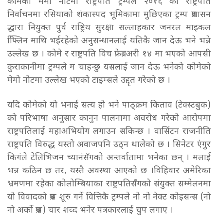
कोमेको मेमो नोटमा राष्ट्रपति ट्रम्पले २०१६ को राष्ट्रपति
निर्वाचनमा रसियाको शंकास्पद भूमिकामा मुछिएका ट्रम्प प्रशासन
द्धारा नियुक्त पुर्व राष्ट्रिय सुरक्षा सल्लाहकार जनरल माइकल
फ्लििन माथि भईरहेको अनुसन्धानलाई यतिकै जान देऊ भने भन्ने
उल्लेख छ । कोमे र राष्ट्रपति विच फ्रेब्रअरी १४ मा भएको आपसी
कुराकानीमा ट्रम्पले म चाहन्छु यसलाई जान देऊ भनेको कोमेको
मेमो नोटमा उल्लेख भएको टाइम्सले उद्दृत गरेको छ ।
यदि कोमेको यो भनाई सत्य हो भने पाठ्क्रम किताव (टेक्स्टबुक)
को परिभाषा अनुसार कानुन पालनामा अवरोध गरेको आरोपमा
राष्ट्रपतिलाई महाअभियोग लगाउन सकिन्छ । वासिंटन राजनीति
राष्ट्रपति विरुद्ध यस्तो अवाजपनि उठ्न थालेको छ । सिनेटर एंगुर
किगंले टेलिभिजन च्यानंसँगको अन्तर्वातामा भनेका छन् । मलाई
भन्न कठिन छ तर, यस्तै अवस्था आएको छ ।विहिवार अमेरिका
भ्रमणमा रहेका कोलोम्बियाका राष्ट्रपतिसँगको संयुक्त सम्मेलनमा
यो विवादको प्रश्न शूरु गर्ने वित्तिकै ट्रम्पले नो नो नेक्ट कोइसन्स (नो
नो अर्को प्रश्न) चार शव्द भनेर पत्रकारलाई चुप लगाए ।