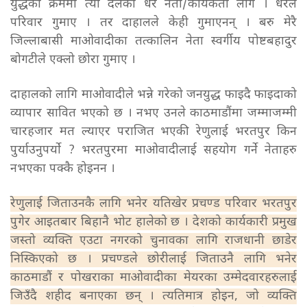
युद्धको क्रममा त्यो दलका धेरै नेता/कार्यकर्ता लागे । धेरैले
परिवार गुमाए । तर दाहालले केही गुमाएनन् । बरु मेरै
जिल्लाबासी माओवादीका तत्कालिन नेता स्वर्गीय पोष्टबहादुर
बोगटीले एक्लो छोरा गुमाए ।
दाहालको लागि माओवादीले भन्ने गरेको जनयुद्ध फाइदै फाइदाको
व्यापार सावित भएको छ । नभए उनले काठमाडौंमा जम्माजम्मी
चारहजार मत ल्याएर पराजित भएकी रेणुलाई भरतपुर किन
पुर्याउनुपर्यो ? भरतपुरमा माओवादीलाई सहयोग गर्ने नेताहरु
नभएका पक्कै होइनन ।
रेणुलाई जिताउनकै लागि भनेर यतिखेर प्रचण्ड परिवार भरतपुर
पुगेर आइतबार बिहानै भोट हालेको छ । देशको कार्यकारी प्रमुख
जस्तो व्यक्ति एउटा नगरको चुनावका लागि राजधानी छाडेर
निस्किएको छ । प्रचण्डले छोरीलाई जिताउनै लागि भनेर
काठमाडौं र पोखराका माओवादीका मेयरका उम्मेदवारहरुलाई
जिउँदै शहीद बनाएका छन् । त्यतिमात्र होइन, जो व्यक्ति