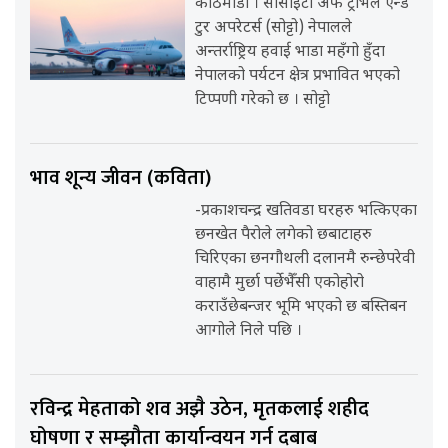
काठमाडौँ । सोसाइटी अफ ट्राभल एन्ड
टुर अपरेटर्स (सोट्टो) नेपालले
अन्तर्राष्ट्रिय हवाई भाडा महँगो हुँदा
नेपालको पर्यटन क्षेत्र प्रभावित भएको
टिप्पणी गरेको छ । सोट्टो
भाव शून्य जीवन (कविता)
-प्रकाशचन्द्र खतिवडा घरहरु भत्किएका
छनखेत पैरोले लगेको छबाटाहरु
चिरिएका छनगौथली दलानमै रुन्छेपरेवी
वाहामै मुर्छा पर्छेभैँसी एकोहोरो
कराउँछेबन्जर भूमि भएको छ बस्तिबन
आगोले निले पछि ।
रविन्द्र मेहताको शव अझै उठेन, मृतकलाई शहीद
घोषणा र सम्झौता कार्यान्वयन गर्न दबाब