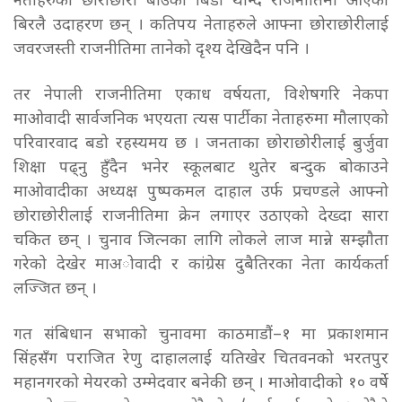
नेताहरुका छोराछोरी बाउको बिँडो थाम्दै राजनीतिमा आएका
बिरलै उदाहरण छन् । कतिपय नेताहरुले आफ्ना छोराछोरीलाई
जवरजस्ती राजनीतिमा तानेको दृश्य देखिदैन पनि ।
तर नेपाली राजनीतिमा एकाध वर्षयता, विशेषगरि नेकपा
माओवादी सार्वजनिक भएयता त्यस पार्टीका नेताहरुमा मौलाएको
परिवारवाद बडो रहस्यमय छ । जनताका छोराछोरीलाई बुर्जुवा
शिक्षा पढ्नु हुँदैन भनेर स्कूलबाट थुतेर बन्दुक बोकाउने
माओवादीका अध्यक्ष पुष्पकमल दाहाल उर्फ प्रचण्डले आफ्नो
छोराछोरीलाई राजनीतिमा क्रेन लगाएर उठाएको देख्दा सारा
चकित छन् । चुनाव जित्नका लागि लोकले लाज मान्ने सम्झाैता
गरेको देखेर माअोवादी र कांग्रेस दुबैतिरका नेता कार्यकर्ता
लज्जित छन् ।
गत संबिधान सभाको चुनावमा काठमाडौं–१ मा प्रकाशमान
सिंहसँग पराजित रेणु दाहाललाई यतिखेर चितवनको भरतपुर
महानगरको मेयरको उम्मेदवार बनेकी छन् । माओवादीको १० वर्षे