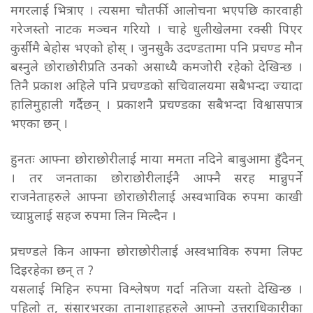
मगरलाई भित्राए । त्यसमा चौतर्फी आलोचना भएपछि कारवाही
गरेजस्तो नाटक मञ्चन गरियो । चाहे धुलीखेलमा रक्सी पिएर
कुर्सीमै बेहोस भएको होस् । जुनसुकै उदण्डतामा पनि प्रचण्ड मौन
बस्नुले छोराछोरीप्रति उनको असाध्यै कमजोरी रहेको देखिन्छ ।
तिनै प्रकाश अहिले पनि प्रचण्डको सचिवालयमा सबैभन्दा ज्यादा
हालिमुहाली गर्दैछन् । प्रकाशनै प्रचण्डका सबैभन्दा विश्वासपात्र
भएका छन् ।
हुनतः आफ्ना छोराछोरीलाई माया ममता नदिने बाबुआमा हुँदैनन्
। तर जनताका छोराछोरीलाईनै आफ्नै सरह मान्नुपर्ने
राजनेताहरुले आफ्ना छोराछोरीलाई अस्वभाविक रुपमा काखी
च्याप्नुलाई सहज रुपमा लिन मिल्दैन ।
प्रचण्डले किन आफ्ना छोराछोरीलाई अस्वभाविक रुपमा लिफ्ट
दिइरहेका छन् त ?
यसलाई मिहिन रुपमा विश्लेषण गर्दा नतिजा यस्तो देखिन्छ ।
पहिलो त, संसारभरका तानाशाहहरुले आफ्नो उत्तराधिकारीका