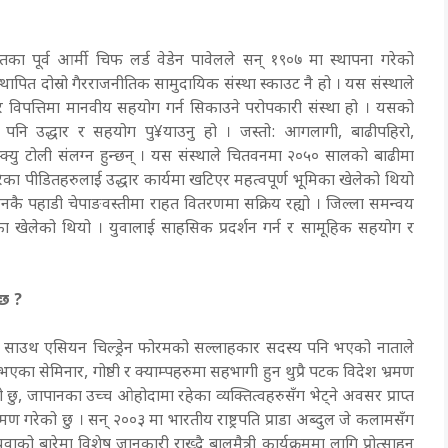
ायतका पूर्व आर्मी चिफ लर्ड वेडेन पावेलले सन् १९०७ मा स्थापना गरेको
खि स्थापित दोस्रो गैरराजनीतिक सामुदायिक संस्था स्काउट नै हो । यस संस्थाले
 र विपत्तिमा मानवीय सहयोग गर्न सिकाउने परोपकारी संस्था हो । यसको
िमा पनि उद्धार र सहयोग पु¥याउनु हो । जस्तो: आगलागी, बाढीपहिरो,
क्यु टोली संलग्न हुन्छन् । यस संस्थाले चितवनमा २०५० सालको बाढीमा
परेका पीडितहरुलाई उद्धार कार्यमा खटिएर महत्वपूर्ण भूमिका खेलेको थियो
नकै पहाडी चेपाङवस्तीमा राहत वितरणमा सक्रिय रह्यो । जिल्ला समन्वय
का खेलेको थियो । युवालाई साहसिक प्रदर्शन गर्न र सामूहिक सहयोग र
 छ ?
ी र साउथ एसियन चिल्ड्रेन फोरमको सल्लाहकार सदस्य पनि भएको नाताले
ा भएका सेमिनार, गोष्ठी र क्याम्पहरुमा सहभागी हुन थुप्रै पटक विदेश भ्रमण
ो छु, जापानका उच्च ओहोदामा रहेका व्यक्तित्वहरुसँग भेट्ने अवसर प्राप्त
 गरेको छु । सन् २००३ मा भारतीय राष्ट्रपति प्राडा अब्दुल जे कलामसँग
ाको बारेमा विशेष जानकारी राख्दै बालमैत्री कार्यक्रममा लागि प्रोत्साहन