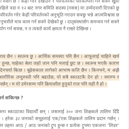
्षमता मसँग छ । केही गरेर देखाउने र परिवर्तनको परिकल्पना गर्न सक्ने खुवी
अहिले वडा नं १२ बाट नगर समिति सदस्य (नसस) मा उम्मेदवारी दिएको छु
परिवर्तन गरेर केही परिवर्तनको अनुभूति गराउन सक्छु भन्ने आत्मविश्वास छ
नुभवीले मात्र काम गर्न सक्ने देखेको छु । दातृसंस्थासँग समन्वय गर्न सक्ने
ोग गर्न सक्छ, न त त्यस्तो कार्य क्षमता नै राख्ने देखिन्छ ।
नाव छैन । स्वतन्त्र छु । आर्थिक समस्या पनि छैन । आफूलाई चाहिने खर्च
 हुन्छ, चाहेका बेला जहाँ जान पनि मलाई छुट छ । स्वतन्त्र भएकै कारण
ो दिनचर्या बित्छ । बूढेसकाल लागेको आभाष कत्ति छैन । किनभने, म अझै
शारीरिक तन्दुरुस्ती पनि बढाउँछ, यो सबै स्काउटकै देन हो । क्याम्प र
पर्छन् । म यो उमेरसम्म पनि क्रियाशील हुनुको राज पनि यही नै हो ।
र्न सकिन्छ ?
ना स्काउटका विद्यार्थी छन् । जसलाई २०० जना शिक्षकले तालिम दिँदै
छ । हरेक ३२ जनाको समूहलाई एक/एक शिक्षकले तालिम प्रदान गर्छन् ।
ीन तहमा आठ / आठ जनाको ट्रुप हुन्छ र प्रत्येक ट्रुपमा एकजना ‘लिडर’