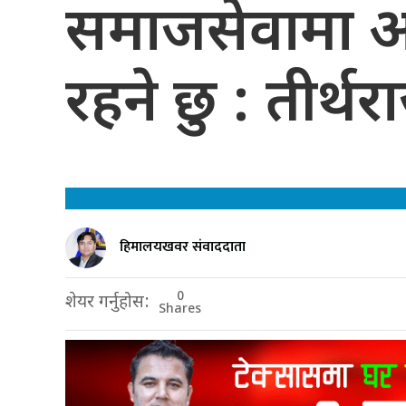
समाजसेवामा आ
रहने छु : तीर्थर
हिमालयखवर संवाददाता
0
शेयर गर्नुहोस:
Shares