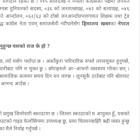
 र योगदान रहेको छ । ०१५ सालदेखि नै नेपाली कांग्रेसको पक्षमा जनमत
 क्याम्पस युनियनको सदस्य, ०३६ को जनमतसंग्रह, ०४२ को सत्याग्रह, ०४६
ो आन्दोलन, ०६२/६३ को दोस्रो जनआन्दोलनलगायत शिक्षक तथा ट्रेड
्ध कांग्रेस नेता एवम् समाजसेवी न्यौपानेसँग
हिमालय खबर
का
नेपाल
ुनुहुन्छ यसको राज के हो ?
 त्यो मसँग पर्याप्त छ । अर्कोकुरा पारिवारिक रुपले तनावमुक्त हुनुपर्छ,
ेवारीबाट पनि म मुक्त छु । छोराहरुले आ–आफ्नो व्यवसाय गरेका छन् ।
म्म सामाजिक काममा समय दिन मन लाग्छ । जुनसुकै ठाउँबाट पनि बोलावट
ुन आनन्द आउँछ ।
ेरो प्रमुख जिम्मेवारी स्काउटमा छ । जिल्ला स्काउटको म आयुक्त हुँ, यसको
ाउटको गाइड फेलोसिपमा उपाध्यक्ष छु, प्रायः चितवनबाहिरै बढी व्यस्त हुन्छु
 मैले निर्वाह गर्नुपर्छ ।