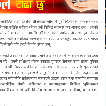
राजनीतिज्ञ र समाजसेवी
तीर्थराज न्यौपाने
पूर्वी चितवनको रत्ननगर–१२,
सेवामा उत्तिकैै सक्रिय रहेका उनी विभिन्न संघसंस्थामा आवद्ध छन् । उनको
े खालको पनि छ । उनको नामसँगै जोडिएर आउने पर्यायवाची संस्था हो– नेपाल
रन फोरम सार्कका सल्लाहकार सदस्य, अन्तर्राष्ट्रिय स्काउट एण्ड गाइड
मेवारी पनि उनले निर्वाह गरेका छन् ।
को उनको स्काउट यात्रा यद्यपि जारी छ । उनले २९ वर्ष पञ्चकन्या उच्च
दन गरे । उनले प्रशिक्षण गरेका स्काउट युवाहरु सेनाका उच्च तहमा पुगेका
ा आर्मी चिफ लर्ड वेडेन पावेलले आफ्नो रिटायर्ड लाइफपछि सुरू गरेको
िस्तार भइसकेको छ । युवालाई अनुशासित बनाउन र विपत्तिमा उद्धार तथा
िहरुमा न्यौपानेकै सक्रियतामा स्काउटले उद्धार, राहत तथा मानवीय सहायता
ाष्ट्रिय गोष्ठी, सेमिनार र क्याम्पहरुमा विभिन्न भूमिकामा
िय जम्बोरीका लागि उनी विभिन्न समयमा जापान, कोरिया, बंगलादेश,