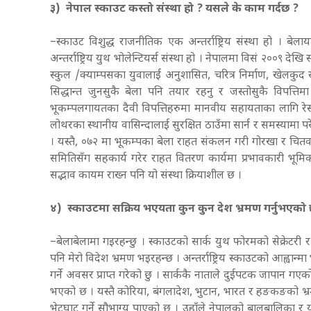
३) नेपाल स्काउट कस्तो संस्था हो ? यसले के काम गर्दछ ?
–स्काउट विशुद्ध राजनीतिक एक अन्तर्राष्ट्रिय संस्था हो । बेल
अन्तर्राष्ट्रिय युथ भोलेन्टियर्स संस्था हो । नेपालमा विसं २००९ दे
स्कुल /क्याम्पसका युवालाई अनुशासित, चरित्र निर्माण, खेलकुद
सिद्धान्त जुनसुकै बेला पनि तयार रहनु र जस्तोसुकै विपत्त
भूकम्पलगायतका दैवी विपत्तिहरुमा मानवीय सहायताका लागि रेस्
लोथरका स्थानीय वासिन्दालाई सुरक्षित ठाउँमा सार्न र समस्यामा 
। यस्तै, ०७२ मा भूकम्पका बेला राहत संकलन गरी गोरखा र चितव
समितिसँग सहकार्य गरेर राहत वितरण कार्यमा प्रभावकारी भूमि
सद्भाव कायम राख्न पनि यो संस्था क्रियाशील छ ।
४) स्काउटमा सक्रिय भएयता कुन कुन देश भ्रमण गर्नुभएको
–बेलाबेलामा गइरहन्छु । स्काउटको सार्क युथ फोरमको सेक्रेटर
पनि मेरो विदेश भ्रमण भइरहन्छ । अन्तर्राष्ट्रिय स्काउटको आह्वान्म
गर्ने अवसर प्राप्त गरेको छु । सार्ककै नाताले दुईपटक जापान गएक
भएको छ । यस्तै कोरिया, बंगलादेश, भुटान, भारत र हङकङको भ्रमण
भेटघाट गर्ने सौभाग्य पाएको छु । उहाँले नेपालको बालबालिका र युव