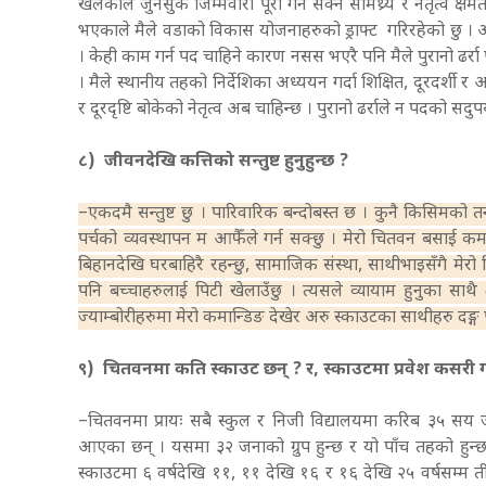
खेलेकोले जुनसुकै जिम्मेवारी पूरा गर्न सक्ने सामथ्र्य र नेतृत्व क
भएकाले मैले वडाको विकास योजनाहरुको ड्राफ्ट गरिरहेको छु । 
। केही काम गर्न पद चाहिने कारण नसस भएरै पनि मैले पुरानो ढर्रा 
। मैले स्थानीय तहको निर्देशिका अध्ययन गर्दा शिक्षित, दूरदर्शी र अ
र दूरदृष्टि बोकेको नेतृत्व अब चाहिन्छ । पुरानो ढर्राले न पदको सदुपय
८) जीवनदेखि कत्तिको सन्तुष्ट हुनुहुन्छ ?
–एकदमै सन्तुष्ट छु । पारिवारिक बन्दोबस्त छ । कुनै किसिमको त
पर्चको व्यवस्थापन म आफैँले गर्न सक्छु । मेरो चितवन बसाई कम
बिहानदेखि घरबाहिरै रहन्छु, सामाजिक संस्था, साथीभाइसँगै मेर
पनि बच्चाहरुलाई पिटी खेलाउँछु । त्यसले व्यायाम हुनुका साथै 
ज्याम्बोरीहरुमा मेरो कमान्डिङ देखेर अरु स्काउटका साथीहरु दङ्ग 
९) चितवनमा कति स्काउट छन् ? र, स्काउटमा प्रवेश कसरी ग
–चितवनमा प्रायः सबै स्कुल र निजी विद्यालयमा करिब ३५ सय ज
आएका छन् । यसमा ३२ जनाको ग्रुप हुन्छ र यो पाँच तहको हुन्
स्काउटमा ६ वर्षदेखि ११, ११ देखि १६ र १६ देखि २५ वर्षसम्म त