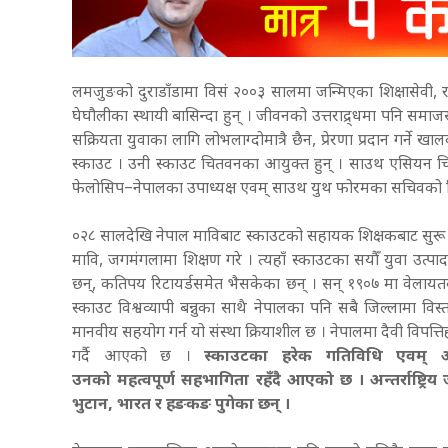
लमजुङको दुराडाँडामा विसं २००३ सालमा जन्मिएका शिक्षासेवी, 
घेघौलीका स्थायी बासिन्दा हुन् । जीवनको उत्तराद्र्धमा पनि समाज
सक्रियता युवाका लागि लोभलाग्दोमात्रै छैन, प्रेरणा प्रदान गर्न
स्काउट । उनी स्काउट चितवनका आयुक्त हुन् । साउथ एसियन चिल्ड्
फेलोसिप–नेपालका उपाध्यक्ष एवम् साउथ युथ फोरमका सचिवको जिम्
०२८ सालदेखि नेपाल माविबाट स्काउटको सहायक शिक्षकबाट सुरू भए
मावि, जगमंगलामा शिक्षण गरे । त्यहाँ स्काउटका सयौँ युवा उत्पा
छन्, कतिपय रिटायर्डसमेत भैसकेका छन् । सन् १९०७ मा वेलायतक
स्काउट विश्वव्यापी बन्नुका साथै नेपालका पनि सबै जिल्लामा व
मानवीय सहयोग गर्न यो संस्था क्रियाशील छ । नेपालमा दैवी विपत्त
गर्दै आएको छ ।
स्काउटका हरेक गतिविधि एवम् अन्तर्र
उनको महत्वपूर्ण सहभागिता रहँदै आएको छ । अन्तर्राष्ट्र
भुटान, भारत र हङकङ पुगेका छन् ।