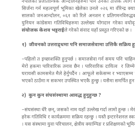
नेपालका प्रजातान्त्रिक आन्दोलनहरुमा पनि उनको उत्तिकै त्याग
सिर्जना गर्न महत्वपूर्ण भूमिका खेलेका उनले ०२६ मा वीरेन्द्र
सालको जनआन्दोलन, ०६१ को रिले अनशन र प्रतिगमनविरुद्धक
युनियन कांग्रेसमा गतिविधिहरुमा उल्लेख्य योगदान गरेका वयोवृद
संयोजक केशव भट्टराई
ले गरेको संवाद यहाँ प्रस्तुत गरिएको छ ।
१) जीवनको उत्तराद्र्धमा पनि समाजसेवामा उत्तिकै सक्रिय ह
–पहिलो त इच्छाशक्ति हुनुपर्छ । समाजसेवा गर्न समय पनि चाहिन्छ,
मेरो हकमा पारिवारिक तनाव छैन । पारिवारिक दायित्व र जिम्म
घरायसी कामसमेत मैले हेर्नुपर्दैन । आफूले सकेसम्म र भ्याएस
भएको ठाउँमा म सकभर उपस्थित भएकै हुन्छु । यसैमा समर्पित ह
२) कुन कुन संघसंस्थामा आवद्ध हुनुहुन्छ ?
–संघसंस्था धेरै छन्, जसको नाम यहाँ उल्लेख गर्दा लामो हुन्छ । म
हरेक गतिविधि र कार्यक्रममा सक्रिय रहन्छु । यस्तै इन्टरनेशनल स्क
। यस संस्थामा युवा परिचालन, क्षेत्रीय क्याम्पिङ र प्रशिक्षणको भूमिका