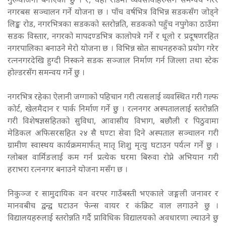
गुरूयोजना बनाएको छु । र, यही रोडमा व्यवसायीहरुसँग समन्वय गरेर
नगरबस सञ्चालन गर्ने योजना छ । पाँच वर्षभित्र विभिन्न सडकसँग जोड्ने
लिङ्क रोड, नगरभित्रका सडकको स्तरोन्नति, सडकको पहुँच नपुगेका ठाउँमा
सडक विस्तार, नगरको मापदण्डभित्र कालोपत्रे गर्ने र धूलो र प्रदूषणरहित
नगरपालिका बनाउने मेरो योजना छ । विभिन्न स्रोत साधनहरुको प्रयोग गरेर
रत्ननगरदेखि हुग्दी निस्कने सडक सञ्जाल निर्माण गर्न जिल्ला तथा स्टेक
होल्डरसँग समन्वय गर्ने छु ।
नगरभित्र रहेका ऐलानी जग्गाको पहिचान गरी त्यसलाई व्यवस्थित गरी गल्फ
कोर्ट, खेलमैदान र पार्क निर्माण गर्ने छु । रत्ननगर अस्पताललाई स्तरोन्नति
गरी विशेषज्ञसहितको सुविधा, आवासीय विभाग, बछौली र पिठुवामा
मेडिकल अफिसरसहित २४ सै घण्टा सेवा दिने अस्पताल सञ्चालन गरी
ग्रामीण स्वास्थय कार्यक्रममार्फत् मातृ शिशु मृत्यु घटाउन पर्यत्न गर्ने छु ।
ग्लोबल वार्मिङलाई कम गर्न प्रत्येक घरमा बिरुवा रोप्ने अभियान गरी
हराभरा रत्ननगर बनाउने योजना मसँग छ ।
निकुञ्ज र सामुदायिक वन वरपर गाउँबस्ती भएकाले जङ्गली जनावर र
मानवबीच द्वन्द्व घटाउन फेन्स वायर र कंक्रिट वाल लगाउने छु ।
विद्यालयहरुलाई स्तरोन्नति गर्दै प्राविधिक विद्यालयको अवधारणा ल्याउने छु