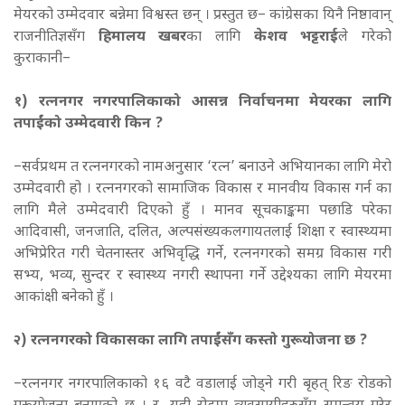
मेयरको उम्मेदवार बन्नेमा विश्वस्त छन् । प्रस्तुत छ– कांग्रेसका यिनै निष्ठावान्
राजनीतिज्ञसँग
हिमालय खबर
का लागि
केशव भट्टराई
ले गरेको
कुराकानी–
१) रत्ननगर नगरपालिकाको आसन्न निर्वाचनमा मेयरका लागि
तपाईंको उम्मेदवारी किन ?
–सर्वप्रथम त रत्ननगरको नामअनुसार ‘रत्न’ बनाउने अभियानका लागि मेरो
उम्मेदवारी हो । रत्ननगरको सामाजिक विकास र मानवीय विकास गर्न का
लागि मैले उम्मेदवारी दिएको हुँ । मानव सूचकाङ्कमा पछाडि परेका
आदिवासी, जनजाति, दलित, अल्पसंख्यकलगायतलाई शिक्षा र स्वास्थ्यमा
अभिप्रेरित गरी चेतनास्तर अभिवृद्धि गर्ने, रत्ननगरको समग्र विकास गरी
सभ्य, भव्य, सुन्दर र स्वास्थ्य नगरी स्थापना गर्ने उद्देश्यका लागि मेयरमा
आकांक्षी बनेको हुँ ।
२) रत्ननगरको विकासका लागि तपाईंसँग कस्तो गुरूयोजना छ ?
–रत्ननगर नगरपालिकाको १६ वटै वडालाई जोड्ने गरी बृहत् रिङ रोडको