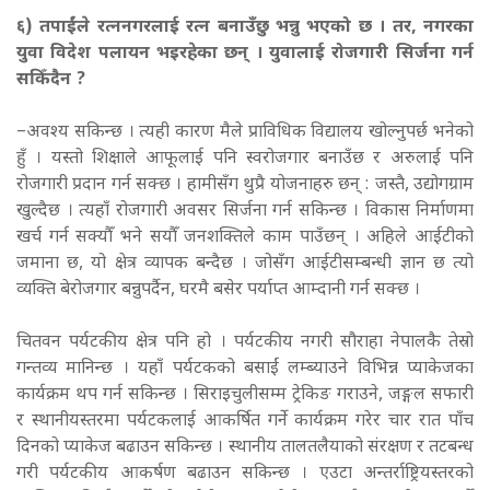
६) तपाईंले रत्ननगरलाई रत्न बनाउँछु भन्नु भएको छ । तर, नगरका
युवा विदेश पलायन भइरहेका छन् । युवालाई रोजगारी सिर्जना गर्न
सकिँदैन ?
–अवश्य सकिन्छ । त्यही कारण मैले प्राविधिक विद्यालय खोल्नुपर्छ भनेको
हुँ । यस्तो शिक्षाले आफूलाई पनि स्वरोजगार बनाउँछ र अरुलाई पनि
रोजगारी प्रदान गर्न सक्छ । हामीसँग थुप्रै योजनाहरु छन् : जस्तै, उद्योगग्राम
खुल्दैछ । त्यहाँ रोजगारी अवसर सिर्जना गर्न सकिन्छ । विकास निर्माणमा
खर्च गर्न सक्यौँ भने सयौँ जनशक्तिले काम पाउँछन् । अहिले आईटीको
जमाना छ, यो क्षेत्र व्यापक बन्दैछ । जोसँग आईटीसम्बन्धी ज्ञान छ त्यो
व्यक्ति बेरोजगार बन्नुपर्दैन, घरमै बसेर पर्याप्त आम्दानी गर्न सक्छ ।
चितवन पर्यटकीय क्षेत्र पनि हो । पर्यटकीय नगरी सौराहा नेपालकै तेस्रो
गन्तव्य मानिन्छ । यहाँ पर्यटकको बसाईं लम्ब्याउने विभिन्न प्याकेजका
कार्यक्रम थप गर्न सकिन्छ । सिराइचुलीसम्म ट्रेकिङ गराउने, जङ्गल सफारी
र स्थानीयस्तरमा पर्यटकलाई आकर्षित गर्ने कार्यक्रम गरेर चार रात पाँच
दिनको प्याकेज बढाउन सकिन्छ । स्थानीय तालतलैयाको संरक्षण र तटबन्ध
गरी पर्यटकीय आकर्षण बढाउन सकिन्छ । एउटा अन्तर्राष्ट्रियस्तरको