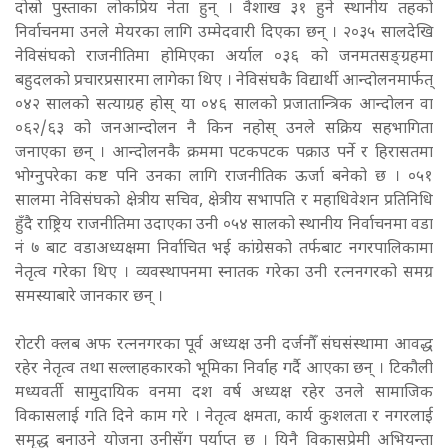
दोस्रो पुस्ताका लोकप्रिय नेता हुन् । वैशाख ३१ हुने स्थानीय तहको
निर्वाचनमा उनले मेयरका लागि उम्मेदवारी दिएका छन् । २०३५ सालदेखि
नेविसंघको राजनीतिमा होमिएका अर्याल ०३६ को जनमतसङ्ग्रहमा
बहुदलको प्रचारप्रसारमा लागेका थिए । नेविसंघकै विद्यार्थी आन्दोलनमार्फत्
०४२ सालको सत्याग्रह होस् या ०४६ सालको प्रजातान्त्रिक आन्दोलन वा
०६२/६३ को जनआन्दोलन नै किन नहोस् उनले सक्रिय सहभागिता
जनाएका छन् । आन्दोलनकै क्रममा पटकपटक पक्राउ पर्ने र हिरासतमा
भोग्नुपरेका कष्ट पनि उनका लागि राजनीतिक ऊर्जा बनेको छ । ०५१
सालमा नेविसंघको क्षेत्रीय सचिव, क्षेत्रीय सभापति र महाधिवेशन प्रतिनिधि
हुँदै राष्ट्रिय राजनीतिमा उदाएका उनी ०५४ सालको स्थानीय निर्वाचनमा वडा
नं ७ बाट वडाअध्यक्षमा निर्वाचित भई कांग्रेसको तर्फबाट नगरपालिकामा
नेतृत्व गरेका थिए । व्यवस्थापनमा स्नातक गरेका उनी रत्ननगरको समग्र
समस्याबारे जानकार छन् ।
रोटरी क्लब अफ रत्ननगरका पूर्व अध्यक्ष उनी दर्जनौँ संघसंस्थामा आवद्ध
रहेर नेतृत्व तथा सल्लाहकारको भूमिका निर्वाह गर्दै आएका छन् । टिकौली
मध्यवर्ती सामुदायिक वनमा दश वर्ष अध्यक्ष रहेर उनले सामाजिक
विकासलाई गति दिने काम गरे । नेतृत्व क्षमता, कार्य कुशलता र नगरलाई
समृद्ध बनाउने योजना उनीसँग पर्याप्त छ । यिनै विकासप्रेमी अभियन्ता