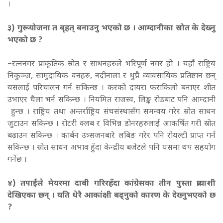
।
३) गुरूयोजना त बृहत् बनाउनु भएको छ । आम्दानीका स्रोत के देख्नु
भएको छ ?
–रत्ननगर प्राकृतिक स्रोत र साधनहरुले भरिपूर्ण नगर हो । यहाँ राष्ट्रिय
निकुञ्ज, सामुदायिक वनहरु, नदीनाला र थुप्रै व्यावसायिक प्रतिष्ठान छन्
यसलाई परिचालन गर्न सकिन्छ । करको दायरा फराकिलो बनाएर शीत
उभाएर घैला भर्न सकिन्छ । नियमित राजस्व, लिङ्क रोडबाट पनि आम्दानी
हुन्छ । राष्ट्रिय तथा अन्तर्राष्ट्रिय संघसंस्थासँग समन्वय गरेर स्रोत साधन
जुटाउन सकिन्छ । रोटरी क्लब र विभिन्न डोनरहरुलाई आकर्षित गरी स्रोत
बढाउन सकिन्छ । कार्बन उत्र्सजनबारे लबिङ गरेर पनि रोयल्टी प्राप्त गर्न
सकिन्छ । स्रोत साधन अभाव हुँदा केन्द्रीय बजेटले पनि यसमा थप सहयोग
गर्नेछ ।
४) तपाईंले मेयरमा दाबी गरिरहँदा कांग्रेसका तीन पुस्ता प्रत्याशी
देखिएका छन् । यति धेरै आकांक्षी बढ्नुको कारण के देख्नुभएको छ
?