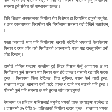
कमीका कारण मोटोपन बढ्दै गएको हो । त्यसरी मोटोपन हुनु मिर्गौलामा
समस्या हुने संकेत बन्ने सम्भावना रहन्छ ।
त्रिवि शिक्षण अस्पतालका मिर्गौला रोग विशेषज्ञ डा दिव्यसिंह ठकुरी मधुमेह,
र उच्च रक्तचापका बिरामीमा पनि मिर्गौलामा समस्या बढी देखिने बताउँछन्
।
यस्ता कारणले मात्र पनि मिर्गौलामा खराबी नदेखिने भएकाले बेलाबेलामा
पिसाब र रगत जाँच गरी मिर्गौैलाको अवस्थाबारे थाहा पाइ राख्नुपर्नेमा उनी
जोड दिन्छन् ।
हामीले चौबिस घन्टामा कम्तीमा दुई लिटर पिसाब फेर्नु आवश्यक छ तर
मिर्गौलामा कुनै समस्या भए पिसाब कम हँदै जान्छ र यसको रङ पनि फरक
हुन्छ । पिसाबमा फिँज देखिन्छ, जिउ सुनिन्छ, स्वास फेर्न गार्हो हुन्छ,
रक्तचाप बढ्छ, खानामा रुची घट्दै जान्छ र खानै मन नलाग्ने पनि हुन्छ ।
यीमध्ये कुनै पनि समस्या छ भने तुरुन्त जाँच गराउनुपर्छ ।
नेपालमा १२ प्रतिशत मानिसलाई मधुमेह भएको प्राप्त तथ्याङ्कमा उल्लेख छ
। जसमध्ये ३५ देखि ४० प्रतिशतको मिर्गौला खराब हुन्छ । रक्तचाप भएका