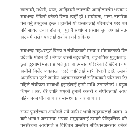
खासगरी, मधेसी, थारू, आदिवासी जनजाति आन्दोलनसँग भएका जुन
सबभन्दा पेचिलो बनेको विषय त्यहीं हो । संघीयता, भाषा, नागर
पेस गर्नु उपयुक्त हुन्छ । हामीले यो प्रस्तावलाई परिमार्जन गरेर 
पनि सायद दबाब होलान् । पुरानै संशोधन प्रस्ताव जुन अगाडि बढ
हाउसमै राखेर यसलाई संशोधन गर्न सकिन्छ ।
सबभन्दा मह¤वपूर्ण विषय त संघीयताको संख्या र सीमांकनको विषय 
प्रदेशकै मोडल हो । नेपाल जस्तो बहुजातीय, बहुभाषिक मुलुकलाई 
ठूलो दूरगामी महत्व छ भन्ने कुरा आत्मसात गरिरहेको देखिँदैन । ने
हामीले बिर्सेर व्यवहारतः एउटै जातिलाई मात्रै नेपाली ठान्ने, उस
अन्तरिममा एउटै जातीय अहंकारवादलाई राष्ट्रियताको परिभाषा दि
पहिले संघीयता सम्बन्धी बुझाईलाई हामी माथि उठाउनैपर्छ । बहु
थिएन । तर, धेरै जाति भएको हुनाले कसरी र संघीयताको आधार क
पहिचानका पाँच आधार र सामथ्र्यका चार आधार ।
राज्य पुनर्संरचना आयोगले सबै जाति र भाषी समुदायलाई अलग–अलग 
बढी भाषा र जनसंख्या भएका समुदायलाई उसको ऐतिहासिक थाँतथलो नट
पुनर्संरचना आयोगले त विधिवत् अन्तरिम संविधानअनुसार बनेको ह