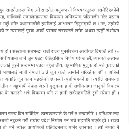
 सम्झौताहरू थिए त्यो सम्झौताअनुरूप ती विषयवस्तुहरू नसमेटिएकोले
िकता, माथिल्लो सदनलगायतका विषयमा अधिकतम् परिमार्जन गरेर प्रस्ताव
पास गर्छु भनेर प्रधानमन्त्रीले हामीलाई आश्वासन दिनुभएको छ । तर, उहाँको
ेको छ त्यसलाई पूरक अर्को प्रस्ताव सरकारले लगेर अथवा त्यहीं संशोधन
हो । संख्यामा सबभन्दा राम्रो राज्य पुनर्संरचना आयोगले दिएको त्यो १०
संघीयतामा लाने जुन एउटा ऐतिहासिक निर्णय गरेका छौँ, त्यसको अत्यन्त
पाललाई बुझ्ने सन्दर्भमा एउटा बहुजातीय, बहुभाषिक मुलुक हो भन्ने कुरालाई
को भाषालाई मात्री नेपाली ठान्ने जुन गल्ती हामीले गरिरहेका छौँ र अहिले
एर अगाडि जुन काम भइरहेको छ गल्ती त्यहाँ भएको छ । त्यसैले सबभन्दा
जातीय र बहुभाषी नेपाल जस्तो मुलुकमा हामी संघीयतामा जानुको विकल्प
े बनाउने भन्ने विषयमा पनि त हामी सर्वसहमतिले टुंगो गरेका हौं ।
राज्य दिन सकिँदैन, त्यसकारणले के गर्ने त भन्दाखेरि १ प्रतिशतभन्दा
ुक्रने गरी संघीय प्रदेश निर्माण गर्ने भन्ने सहमति भएकै हो । राज्य
ो भने त्योअ आयोगको प्रतिवेदनलाई मानेर जानुपर्छ । त्यो नमान्नु नै