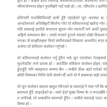
कुरा हो । अहिले हामी यसलाई अर्धस्वीकार्यताको अवस्थामा जारी
परिमार्जनमात्र होइन पुनर्लेखनै गर्दा राम्रो हो । तर, परिवर्तन र क्रा
प्रतिगामी यथास्थितिवादी हावी हुँदै गइरहेको जुन अवस्था छ
आन्दोलनको आँधीबेहरी सिर्जना गरेर यो संविधानलाई खारेज गरेर अर्क
यदि यसलाई हामीले सच्याएर सुधार गरेर ल्याएनौँ भने अर्को पुस्त
अहिले सम्भावना छैन । त्यसो भएको हुनाले यसको दोस्रो विकल्
भएका जे सम्झौताहरू थियो संघीयताको विषयमा आधारित भएर संविध
अर्थमा यो संविधान संशोधन गर्नुपर्छ ।
यो संविधानलाई संशोधन गर्नु हुँदैन भन्ने जुन एमालेका नेताह
मुठभेडतिर लाने प्रयास हो । अर्कोतिर संविधान संशोधन होइन, यसलाई 
हुँदाहुँदै पनि व्यवहारतः सम्भव छैन । त्यसैले ठीक बाटो भनेक
बाँकी विषयका निम्ति फेरि संघर्ष गर्दै जाने यो नै सबभन्दा सही उप
यो जुन संशोधन प्रस्ताव प्रस्तुत गरिएको छ यसलाई नै पास गर्ने
छलफल हुँदै आइरहेको छ । यसो हेर्दा मुख्य विषय के त भन्दाखेरि
त जानैपर्छ, यो शासकीय स्वरूपले हुँदैन । त्यसैले यसलाई एउटा
विषय हो ।