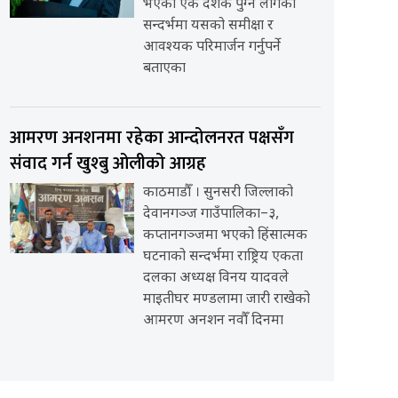
भएको एक दशक पुग्न लागेको
सन्दर्भमा यसको समीक्षा र
आवश्यक परिमार्जन गर्नुपर्ने
बताएका
आमरण अनशनमा रहेका आन्दोलनरत पक्षसँग
संवाद गर्न खुश्बु ओलीको आग्रह
काठमाडौँ । सुनसरी जिल्लाको
देवानगञ्ज गाउँपालिका–३,
कप्तानगञ्जमा भएको हिंसात्मक
घटनाको सन्दर्भमा राष्ट्रिय एकता
दलका अध्यक्ष विनय यादवले
माइतीघर मण्डलामा जारी राखेको
आमरण अनशन नवौँ दिनमा