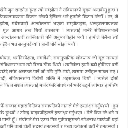
ेरि जुन सम्झौता हुन्छ त्यो सम्झौता नै संविधानको मुख्य अन्तर्वस्तु हुन्छ ।
रिकालगायतमा किटान गरेको देखिन्छ भने हामीले किटान गरेनौँ । तर, जे
म्झौता, मधेसवादी आन्दोलनमा भएका सम्झौताहरू, थरूहटलगायतका
 मूल आधार तत्व थियो वास्तवमा । त्यसलाई मानेरै संविधानसभाले
न्दोलनकारी क्रान्तिकारी पनि अनुभवविहीन भयौं । हामीले बेलैमा त्यो
ँदैन भन्न सक्नुपर्दथ्यो । हामी पनि सोझो भयौँ ।
ंघीयता, धर्मनिरपेक्षता, समावेशी, समानुपातिक लोकतन्त्र जो मूल मान्यता
िलो संविधानसभामा त्यो विषय ठीक थियो । त्यतिबेला हामी बढी हौसिएर बढी
ब्याउँदै लगेर असफल पार्ने जो पछि पुष्टि भयो, त्यसमा उनीहरू सफल भए ।
ी, संविधानसभा विरोधी शक्ति नै भइसकेका थियौं । त्यसैले दोस्रो
 कि त सशर्त त्यसलाई मानेर फेरि संघर्ष गर्ने भनेर उठ्ने त्योमात्र हामीसँग
 सम्वाद महासमितिका सभापतिको नाताले मैले हस्ताक्षर गर्नुप¥यो । हुन
न्थ्यो ? उपेन्द्र यादवजीहरूले हस्ताक्षर गर्नुभएन । मैले किन गरे भने म
हूँ । संयोगले मेरा एउटा मित्र पूर्वपराष्ट्रमन्त्री रमेशनाथ पाण्डेजी यहाँ
ाँ पनि वार्ता टोली सदस्य हुनुहुन्थ्यो र मुख्य हर्ताकर्ता उहाँ नै हुनुहुन्थ्यो ।