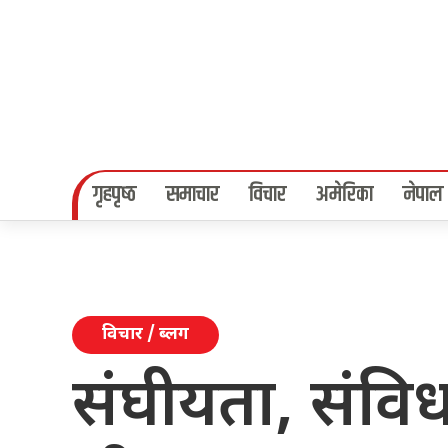
गृहपृष्‍ठ
समाचार
विचार
अमेरिका
नेपाल
विचार / ब्लग
संघीयता, संवि