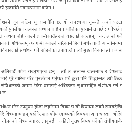
 ग¥यौँ त्यसैले यसलाई संशोधन गरेर जानुको विकल्प छैन । सके त यसलाई
न्तिको हावासँगै एकरूपतामा बग्दैन ।
, देशको जुन जटिल भू–राजनीति छ, यो अवस्थामा तुरून्तै अर्को एउटा
ो पुनर्लेखन तत्काल सम्भावना छैन । भोलिको पुस्ताले त गर्छ र गर्नैपर्छ ।
ाले अथवा पछि आउने क्रान्तिकारीहरूले यसलाई बदल्छन् । तर, त्यसो गर्ने
प भनेको अधिकतम् अग्रगामी बनाउने तरिकाले हिजो मधेशवादी आन्दोलनमा
ानलाई संशोधन गर्ने अहिलेको उपाय हो । त्यो मुख्य निकाय हो । त्यस
रूले अतिवादी सोच राख्नुभएका छन् । त्यो त अत्यन्त खतरनाक र देशलाई
पूरै खारेज गरेर पुनर्लेखन गर्नुपर्छ भन्ने कुरा पनि सिद्धान्ततः त्यो ठिक
ो यो संविधानको जगमा टेकेर यसलाई अधिकतम् सुधारसहित संशोधन गर्ने र
ाय छ ।
 कि संशोधन गरेर उपयुक्त होला जहाँसम्म विषय छ यो विषयमा लामो समयदेखि
 धेरै विषयहरू छन् यहाँनेर शासकीय स्वरूपको विषयमा जान चाहन्न । भोलि
 आन्दोलनको विषय बनाएर लानुपर्छ । अहिले मुख्य विषय भनेको संघीयताकै