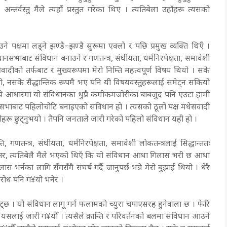
र्वस्तु मैले त्यहाँ प्रस्तुत गरेका थिए । त्यतिबेला उहाँहरू त्यसको
 पक्षमा लड्ने झण्डै–झण्डै सुरूमा एक्लो र पछि प्रमुख व्यक्ति थिएँ ।
िधानसभाबाट संविधान बनाउने र गणतन्त्र, संघीयता, धर्मनिरपेक्षता, समावेशी
ादीको तर्फबाट र मुख्यरूपमा मेरो निम्ति महत्वपूर्ण विषय थियो । सके
इयो, नसके सैद्धान्तिक रूपमै भए पनि यी विषयवस्तुहरूलाई समेट्न सकियो
न्ने आधारमा यो संविधानका थुप्रै कमीकमजोरीका बाबजुद पनि एउटा हामी
धानसभाबाट पहिलोचोटि बनाइएको संविधान हो । त्यसको ठूलो पक्ष मधेसवादी
ू छुट्नुभयो । तैपनि जनताले जारी गरेको पहिलो संविधान यही हो ।
 गणतन्त्र, संघीयता, धर्मनिरपेक्षता, समावेशी लोकतन्त्रलाई सिद्धान्ततः
एँ । तर, त्यतिबेलै मैले भएको थिएँ कि यो संविधान आधा गिलास भरी छ आधा
का लागि सँगसँगै संघर्ष गर्दै जानुपर्छ भन्ने मेरो बुझाई थियो । धेरै
विरोध पनि ग¥यो भनेर ।
्छ । यो संविधान लागू गर्न फलामको च्युरा चपाएसरह हुनेवाला छ । फेरि
 यसलाई जारी ग¥यौँ । त्यसैले क्रान्ति र परिवर्तनको बलमा संविधान आउने