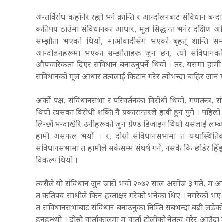
अन्तर्विरोध कहाँनेर रह्यो भने क्रान्ति र आन्दोलनबाट संविधान बन्दाख
कतिपय ठाउँमा संविधानका आधार, मूल सिद्धान्त भनेर दक्षिण अफ्
सम्झौता भएको थियो, माओवादीसँग भएको बृहत् शान्ति स
आन्दोलनहरूमा भएका सम्झौताहरू जुन छन्, त्यो संविधानको
औपचारिकता दिएर संविधान बनाउनुपर्ने थियो । तर, यसमा हामी आ
संविधानको मूल आधार तत्वलाई किटान गरेर त्योभन्दा बाहिर जान पाइ
अर्को पक्ष, संविधानसभा र परिवर्तनका विरोधी थियो, गणतन्त्र, स
थियो त्यसका विरोधी शक्ति नै प्रकारान्तरले हावी हुन पुगे । पह
लिन्छौं भन्दाखेरि उनीहरूको जुन ग्रेण्ड डिजाइन थियो यसलाई लम्
हामी असफल भयौं । र, दोस्रो संविधानसभामा त यथास्थितिवाद
संविधानसभामा त हामीले सकेसम्म संघर्ष गर्ने, नसके कि छोडेर हिँड्ने
विकल्प थियो ।
त्यसैले यो संविधान जुन जारी भयो २०७२ साल असोज ३ गते, म आफैँ
त कतिपय साथीले किन हस्ताक्षर गरेको भनेका थिए । नगरेको भए के हु
त संविधानसभाबाट संविधान बनाउनुका निम्ति सबभन्दा बढी लडेको मान्छे 
हुनुहुन्थ्यो । दोस्रो वार्ताकालमा म वार्ता टोलीको नेतृत्व गरेर आउँदा उह