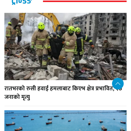
ट्रेन्डिङ
रातभरको रुसी हवाई हमलाबाट किएभ क्षेत्र प्रभावित, १७
जनाको मृत्यु