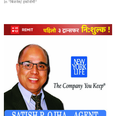
In "बिजनेस/ इकोनोमी"