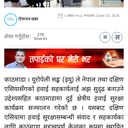
८ असार २०८३, मंगलबार / June 23, 2026
हिमालय खबर
270
शेयर गर्नुहोस:
Shares
काठमाडौँ । युरोपेली सङ्घ (इयु) ले नेपाल तथा दक्षिण
एसियासँगको हवाई सहकार्यलाई अझ सुदृढ बनाउने
उद्देश्यसहित काठमाडौँमा दुई क्षेत्रीय हवाई सुरक्षा
कार्यक्रम सञ्चालन गरेको छ । यसबाट दक्षिण
एसियामा हवाई सुरक्षासम्बन्धी संवाद र सहकार्यका
लागि काठमाडौँ महत्त्वपूर्ण केन्द्रका रूपमा स्थापित