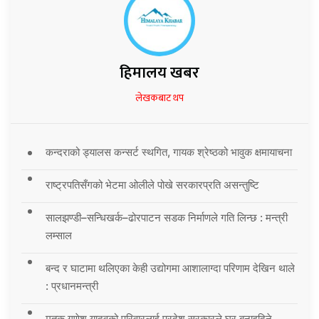
हिमालय खबर
लेखकबाट थप
कन्दराको ड्यालस कन्सर्ट स्थगित, गायक श्रेष्ठको भावुक क्षमायाचना
राष्ट्रपतिसँगको भेटमा ओलीले पोखे सरकारप्रति असन्तुष्टि
सालझण्डी–सन्धिखर्क–ढोरपाटन सडक निर्माणले गति लिन्छ : मन्त्री
लम्साल
बन्द र घाटामा थलिएका केही उद्योगमा आशालाग्दा परिणाम देखिन थाले
: प्रधानमन्त्री
मृतक गणेश यादवको परिवारलाई प्रदेश सरकारले घर बनाइदिने