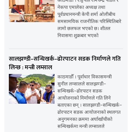
काठमाडौँ । राष्ट्रपति रामचन्द्र पौडेल र
नेकपा एमालेका अध्यक्ष तथा
पूर्वप्रधानमन्त्री केपी शर्मा ओलीबीच
समसामयिक राजनीतिक परिस्थितिबारे
लामो छलफल भएको छ। शीतल
निवासमा शुक्रबार भएको
सालझण्डी–सन्धिखर्क–ढोरपाटन सडक निर्माणले गति
लिन्छ : मन्त्री लम्साल
काठमाडौँ । पूर्वाधार विकासमन्त्री
सुनील लम्सालले सालझण्डी–
सन्धिखर्क–ढोरपाटन सडक
आयोजनाको निर्माणले गति लिने
बताएका छन् । सालझण्डी–सन्धिखर्क–
ढोरपाटन सडक आयोजनाको स्थलगत
अनुगमनका क्रममा अर्घाखाँचीको
सन्धिखर्कमा मन्त्री लम्सालले