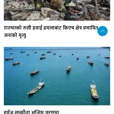
रातभरको रुसी हवाई हमलाबाट किएभ क्षेत्र प्रभावित, १७
जनाको मृत्यु
हर्मुज सम्झौता अन्तिम चरणमा