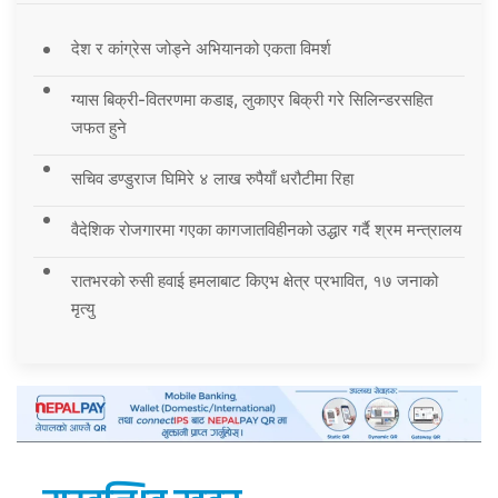
देश र कांग्रेस जोड्ने अभियानको एकता विमर्श
ग्यास बिक्री-वितरणमा कडाइ, लुकाएर बिक्री गरे सिलिन्डरसहित
जफत हुने
सचिव डण्डुराज घिमिरे ४ लाख रुपैयाँ धरौटीमा रिहा
वैदेशिक रोजगारमा गएका कागजातविहीनको उद्धार गर्दै श्रम मन्त्रालय
रातभरको रुसी हवाई हमलाबाट किएभ क्षेत्र प्रभावित, १७ जनाको
मृत्यु