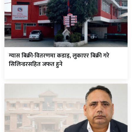
ग्यास बिक्री-वितरणमा कडाइ, लुकाएर बिक्री गरे
सिलिन्डरसहित जफत हुने