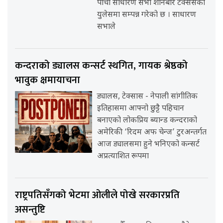
पाँचौ साधारण सभा शनिबार टेक्ससको
युलेसमा सम्पन्न गरेको छ । साधारण
सभाले
कन्दराको ड्यालस कन्सर्ट स्थगित, गायक श्रेष्ठको
भावुक क्षमायाचना
ड्यालस, टेक्सास - नेपाली सांगीतिक
इतिहासमा आफ्नो छुट्टै पहिचान
बनाएको लोकप्रिय ब्यान्ड कन्दराको
अमेरिकी ‘रिदम अफ चेन्ज’ टुरअन्तर्गत
आज ड्यालसमा हुने भनिएको कन्सर्ट
अप्रत्याशित रूपमा
राष्ट्रपतिसँगको भेटमा ओलीले पोखे सरकारप्रति
असन्तुष्टि