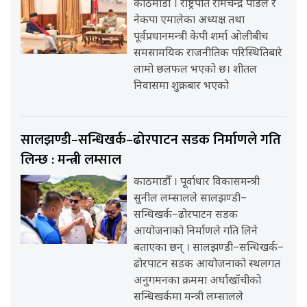
काठमाडौँ । राष्ट्रपति रामचन्द्र पौडेल र
नेकपा एमालेका अध्यक्ष तथा
पूर्वप्रधानमन्त्री केपी शर्मा ओलीबीच
समसामयिक राजनीतिक परिस्थितिबारे
लामो छलफल भएको छ। शीतल
निवासमा शुक्रबार भएको
सालझण्डी–सन्धिखर्क–ढोरपाटन सडक निर्माणले गति
लिन्छ : मन्त्री लम्साल
काठमाडौँ । पूर्वाधार विकासमन्त्री
सुनील लम्सालले सालझण्डी–
सन्धिखर्क–ढोरपाटन सडक
आयोजनाको निर्माणले गति लिने
बताएका छन् । सालझण्डी–सन्धिखर्क–
ढोरपाटन सडक आयोजनाको स्थलगत
अनुगमनका क्रममा अर्घाखाँचीको
सन्धिखर्कमा मन्त्री लम्सालले