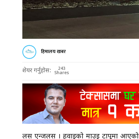
हिमालय खबर
243
शेयर गर्नुहोस:
Shares
लस एन्जलस । हवाईको माउइ टापूमा आएको 