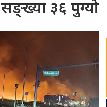
ो सङ्ख्या ३६ पुग्यो