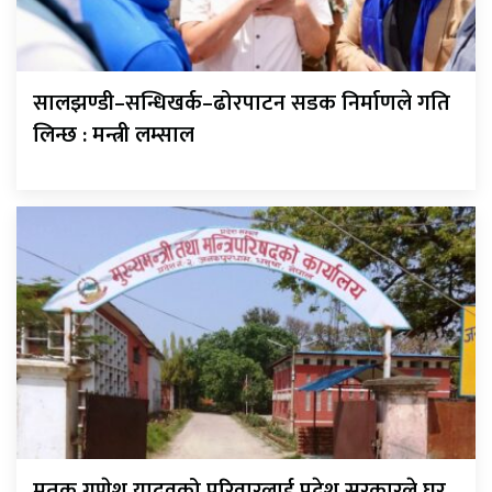
सालझण्डी–सन्धिखर्क–ढोरपाटन सडक निर्माणले गति
लिन्छ : मन्त्री लम्साल
मृतक गणेश यादवको परिवारलाई प्रदेश सरकारले घर