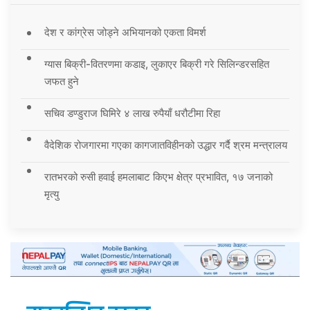
देश र कांग्रेस जोड्ने अभियानको एकता विमर्श
ग्यास बिक्री-वितरणमा कडाइ, लुकाएर बिक्री गरे सिलिन्डरसहित
जफत हुने
सचिव डण्डुराज घिमिरे ४ लाख रुपैयाँ धरौटीमा रिहा
वैदेशिक रोजगारमा गएका कागजातविहीनको उद्धार गर्दै श्रम मन्त्रालय
रातभरको रुसी हवाई हमलाबाट किएभ क्षेत्र प्रभावित, १७ जनाको
मृत्यु