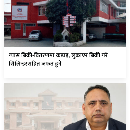
ग्यास बिक्री-वितरणमा कडाइ, लुकाएर बिक्री गरे
सिलिन्डरसहित जफत हुने