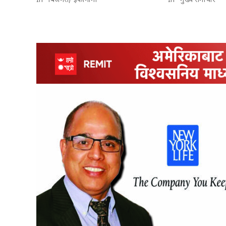
In "बिजनेस/ इकोनोमी"
In "मुख्य समाचार"