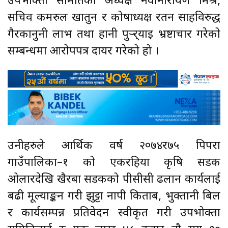
उपभोक्ता समितिका अध्यक्ष नवोनारायण मिश्र,
सचिव कमरुल खातुन र कोषाध्यक्ष रतन साहविरुद्ध
गैरकानुनी लाभ तथा हानी पुर्‍र्याइ भ्रष्टाचार गरेको
सम्बन्धमा आरोपपत्र दायर गरेको हो ।
उनीहरुले आर्थिक वर्ष २०७४र७५ पिपरा
गाउँपालिका–१ को एकरहिया कृषि सडक
ओलारदेखि खैरबा सडकको पीसीसी ढलान कार्यलाई
बढी मूल्याङ्कन गरी झुट्टा नापी किताब, भुक्तानी बिल
र कार्यसम्पन्न प्रतिवेदन स्वीकृत गरी उपभोक्ता