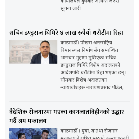
कार्यालयले बुधबार अत्यन्त जरुरी
सूचना जारी
सचिव डण्डुराज घिमिरे ४ लाख रुपैयाँ धरौटीमा रिहा
काठमाडौँ। पोखरा अन्तर्राष्ट्रिय
विमानस्थल निर्माणसँग सम्बन्धित
भ्रष्टाचार मुद्दामा मुछिएका सचिव
डण्डुराज घिमिरे विशेष अदालतको
आदेशपछि धरौटीमा रिहा भएका छन्।
सोमबार विशेष अदालतका
न्यायाधीशहरू नारायणप्रसाद पौडेल,
वैदेशिक रोजगारमा गएका कागजातविहीनको उद्धार
गर्दै श्रम मन्त्रालय
काठमाडौँ । युवा, श्रम तथा रोजगार
मन्त्रालयले राष्ट्रिय स्तरको कल्याणकारी