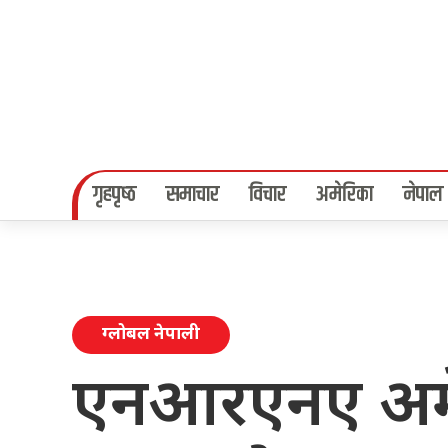
गृहपृष्‍ठ
समाचार
विचार
अमेरिका
नेपाल
ग्लोबल नेपाली
एनआरएनए अमे