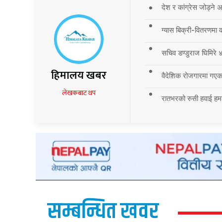
देश र कांग्रेस जोड्ने
ग्यास बिक्री-वितरणमा 
सचिव डण्डुराज घिमिरे ४
हिमालय खबर
वैदेशिक रोजगारमा गएका
लेखकबाट थप
रातभरको रुसी हवाई हमला
सम्बन्धित खवर