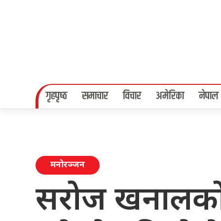
गृहपृष्‍ठ
समाचार
विचार
अमेरिका
नेपाल
मनोरञ्जन
सरोज खनालको 