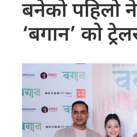
बनेको पहिलो न
‘बगान’ को ट्रे