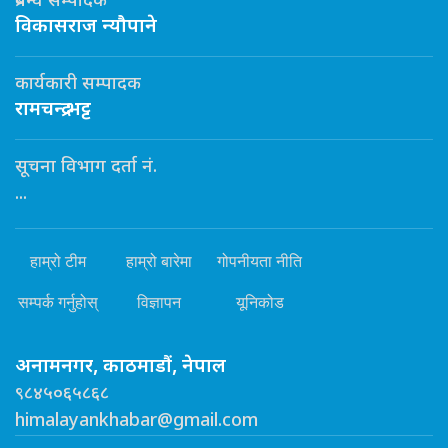
प्रबन्ध सम्पादक
विकासराज न्यौपाने
कार्यकारी सम्पादक
रामचन्द्र भट्ट
सूचना विभाग दर्ता नं.
...
हाम्रो टीम
हाम्रो बारेमा
गोपनीयता नीति
सम्पर्क गर्नुहोस्
विज्ञापन
यूनिकोड
अनामनगर, काठमाडौं, नेपाल
९८४५०६५८६८
himalayankhabar@gmail.com