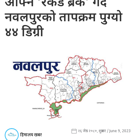
आफ्नै ‘रेकर्ड ब्रेक’ गर्दै
नवलपुरको तापक्रम पुग्यो
४४ डिग्री
२६ जेष्ठ २०८०, शुक्रबार / June 9, 2023
हिमालय खबर